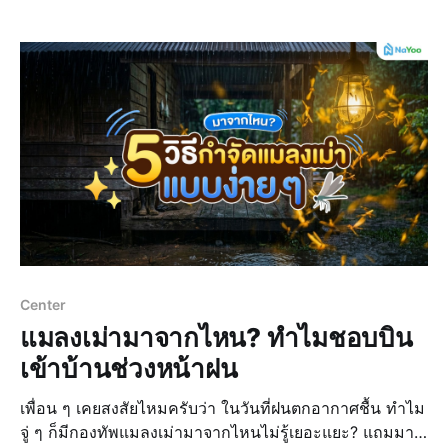
แบบเดิม ๆ ให้ประหยัดขึ้น โดยเฉพาะใครแพลนจะซื้อ
รถไฟฟ้า (EV) มาชาร์จไฟที่บ้าน
Center
แมลงเม่ามาจากไหน? ทำไมชอบบิน
เข้าบ้านช่วงหน้าฝน
เพื่อน ๆ เคยสงสัยไหมครับว่า ในวันที่ฝนตกอากาศชื้น ทำไม
จู่ ๆ ก็มีกองทัพแมลงเม่ามาจากไหนไม่รู้เยอะแยะ? แถมมา