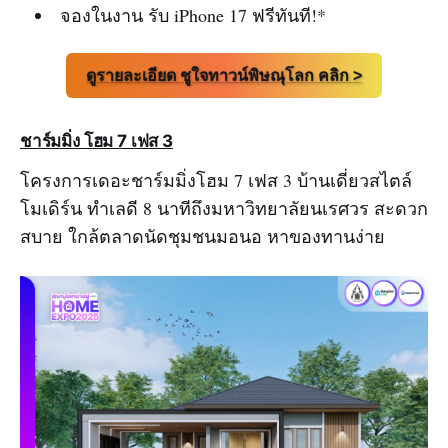
จองในงาน รับ iPhone 17 ฟรีทันที!*
ดูรายละเอียด ชูใจทาวน์พิษณุโลก คลิก >
ชาร์มมิ่ง โฮม 7 เฟส 3
โครงการเดอะชาร์มมิ่งโฮม 7 เฟส 3 บ้านเดี่ยวสไตล์
โมเดิร์น ทำเลดี 8 นาทีถึงมหาวิทยาลัยนเรศวร สะดวก
สบาย ใกล้ตลาดนัดชุมชนมอนอ หาของทานง่าย