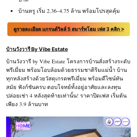
บ้านหรู เริ่ม 2.36–4.75 ล้าน พร้อมโปรสุดคุ้ม
ดูรายละเอียด แกรนด์วิลล์ 5 สมาร์ทโฮม เฟส 3 คลิก >
บ้านวังวารี By Vibe Estate
บ้านวังวารี by Vibe Estate โครงการบ้านสั่งสร้างระดับ
พรีเมี่ยม พร้อมโอบล้อมด้วยธรรมชาติริมแม่น้ำ บ้าน
ทุกหลังสร้างด้วยวัสดุเกรดพรีเมี่ยม พร้อมดีไซน์ทัน
สมัย ฟังก์ชันครบ ตอบโจทย์ทั้งอยู่อาศัยและลงทุน
ปล่อยเช่า 4 หลังสุดท้ายเท่านั้น! ราคาปิดเฟส เริ่มต้น
เพียง 3.9 ล้านบาท