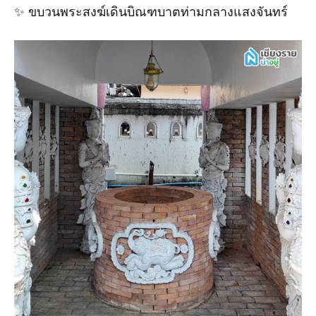
✨ ขบวนพระสงฆ์เดินบิณฑบาตท่ามกลางแสงจันทร์