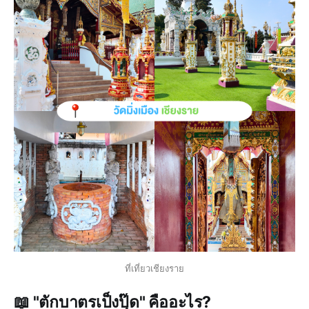
ที่เที่ยวเชียงราย
📖 "ตักบาตรเป็งปุ๊ด" คืออะไร?