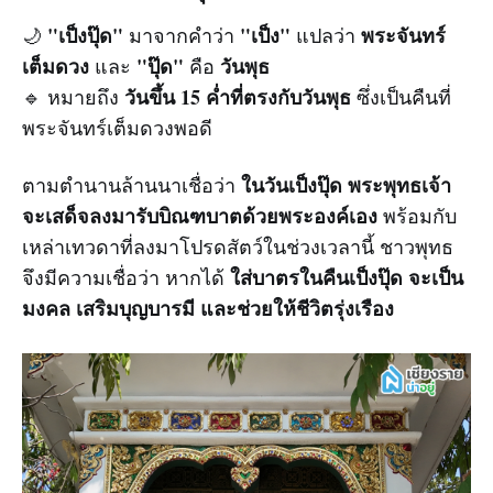
"เป็งปุ๊ด"
"เป็ง"
พระจันทร์
🌙
มาจากคำว่า
แปลว่า
เต็มดวง
"ปุ๊ด"
วันพุธ
และ
คือ
วันขึ้น 15 ค่ำที่ตรงกับวันพุธ
🔹 หมายถึง
ซึ่งเป็นคืนที่
พระจันทร์เต็มดวงพอดี
ในวันเป็งปุ๊ด พระพุทธเจ้า
ตามตำนานล้านนาเชื่อว่า
จะเสด็จลงมารับบิณฑบาตด้วยพระองค์เอง
พร้อมกับ
เหล่าเทวดาที่ลงมาโปรดสัตว์ในช่วงเวลานี้ ชาวพุทธ
ใส่บาตรในคืนเป็งปุ๊ด จะเป็น
จึงมีความเชื่อว่า หากได้
มงคล เสริมบุญบารมี และช่วยให้ชีวิตรุ่งเรือง