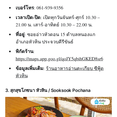
เบอร์โทร
: 061-939-9356
เวลาเปิด-ปิด
: เปิดทุกวันจันทร์-ศุกร์ 10.30 –
21.00 น. เสาร์-อาทิตย์ 10.30 – 22.00 น.
ที่อยู่
: ซอยอ่าวหัวดอน 15 ตำบลหนองแก
อำเภอหัวหิน ประจวบคีรีขันธ์
พิกัดร้าน
:
https://maps.app.goo.gl/qoJY5qbihGKED8sr6
ข้อมูลเพิ่มเติม
:
ร้านอาหารอ่านตะเกียบ ซีฟู้ด
หัวหิน
3. สุกสุขโภชนา หัวหิน / Sooksook Pochana