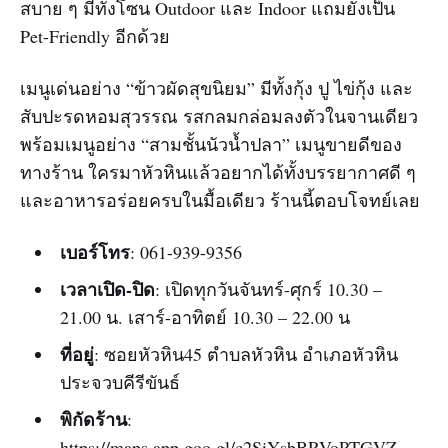
สบาย ๆ มีทั้งโซน Outdoor และ Indoor แถมยังเป็น
Pet-Friendly อีกด้วย
เมนูเด่นอย่าง “ข้าวผัดสุขนิยม” มีทั้งกุ้ง ปู ไข่กุ้ง และ
สับปะรดหอมสุวรรณ รสกลมกล่อมลงตัวในจานเดียว
พร้อมเมนูอย่าง “สามชั้นนัวน้ำปลา” เมนูขายดีของ
ทางร้าน ใครมาหัวหินแล้วอยากได้ทั้งบรรยากาศดี ๆ
และอาหารอร่อยครบในมื้อเดียว ร้านนี้ตอบโจทย์เลย
เบอร์โทร
: 061-939-9356
เวลาเปิด-ปิด
: เปิดทุกวันจันทร์-ศุกร์ 10.30 –
21.00 น. เสาร์-อาทิตย์ 10.30 – 22.00 น
ที่อยู่
: ซอยหัวหิน45
ตำบลหัวหิน อำเภอหัวหิน
ประจวบคีรีขันธ์
พิกัดร้าน
:
https://maps.app.goo.gl/c2SiYsbBRVoPTGVZ