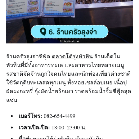
ร้านครัวลุงจ่าซีฟู้ด
ตลาดโต้รุ่งหัวหิน
ร้านเด็ดใน
หัวหินที่มีทั้งอาหารทะเล และอาหารไทยหลายเมนู
รสชาติจัดจ้านถูกใจคนไทยและนักท่องเที่ยวต่างชาติ
ใช้วัตถุดิบทะเลสดทุกเมนู ทั้งหอยเชลล์อบเนย เนื้อปู
ผัดผงกะหรี่ กุ้งผัดน้ำพริกเผา ราดพร้อมน้ำจิ้มซีฟู้ดสุด
แซ่บ
เบอร์โทร:
082-654-4499
เวลาเปิด-ปิด:
18:00–23:00 น.
ที่อยู่:
ตลาดโต้รุ่งหัวหิน ตำบลหัวหิน