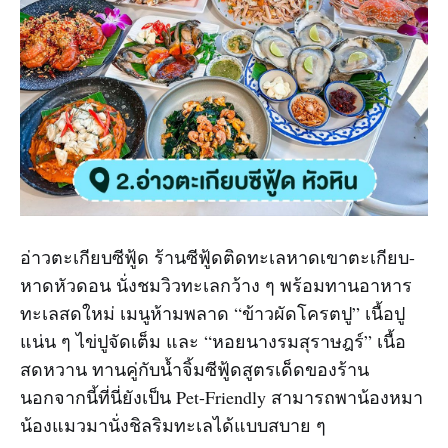
อ่าวตะเกียบซีฟู้ด ร้านซีฟู้ดติดทะเลหาดเขาตะเกียบ-
หาดหัวดอน นั่งชมวิวทะเลกว้าง ๆ พร้อมทานอาหาร
ทะเลสดใหม่ เมนูห้ามพลาด “ข้าวผัดโครตปู” เนื้อปู
แน่น ๆ ไข่ปูจัดเต็ม และ “หอยนางรมสุราษฎร์” เนื้อ
สดหวาน ทานคู่กับน้ำจิ้มซีฟู้ดสูตรเด็ดของร้าน
นอกจากนี้ที่นี่ยังเป็น Pet-Friendly สามารถพาน้องหมา
น้องแมวมานั่งชิลริมทะเลได้แบบสบาย ๆ