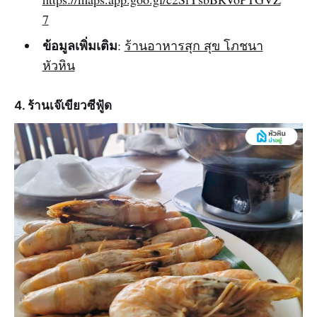
7
ข้อมูลเพิ่มเติม
:
ร้านอาหารสุก สุข โภชนา
หัวหิน
4. ร้านเจ๊เขียวซีฟู้ด