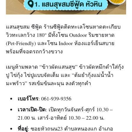
แสนสุขสม ซีฟู้ด ร้านซีฟู้ดติดทะเลโซนหาดตะเกียบ
วิวทะเลกว้าง 180° มีทั้งโซน Outdoor ริมชายหาด
(Pet-Friendly) และโซน Indoor ห้องแอร์เย็นสบาย
พร้อมที่จอดรถกว้างขวาง
เมนูห้ามพลาด “ข้าวผัดแสนสุข” ข้าวผัดหมึกดำใส่กุ้ง
ปู ไข่กุ้ง ไข่ปูแบบจัดเต็ม และ “ต้มยำกุ้งแม่น้ำน้ำ
มะพร้าว” รสเข้มข้นละมุน ลงตัวทุกคำ
เบอร์โทร
: 061-939-9356
เวลาเปิด-ปิด
: เปิดทุกวันจันทร์-ศุกร์ 10.30 –
21.00 น. เสาร์-อาทิตย์ 10.30 – 22.00 น.
ที่อยู่
: ซอยหัวถนน23 ตำบลหนองแก อำเภอ