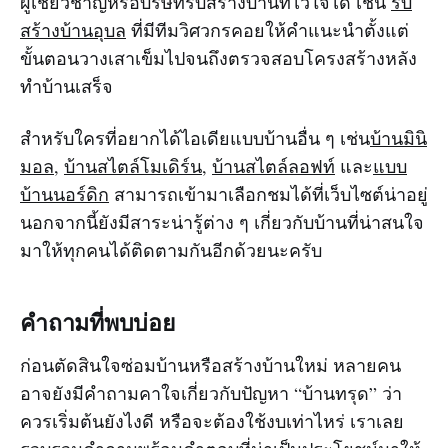
ผู้เชี่ยวชาญหรือบริษัทรับสร้างบ้านที่ไว้ใจได้ เช่น
รับ
สร้างบ้านอุบล
ที่มีทีมวิศวกรคอยให้คำแนะนำตั้งแต่
ขั้นตอนวางเสาเข็มไปจนถึงตรวจสอบโครงสร้างหลัง
ทำบ้านเสร็จ
สำหรับใครที่อยากได้ไอเดียแบบบ้านอื่น ๆ เช่น
บ้านมินิ
มอล
,
บ้านสไตล์โมเดิร์น
,
บ้านสไตล์ลอฟท์
และ
แบบ
บ้านนอร์ดิก
สามารถเข้ามาเลือกชมได้ที่เว็บไซต์น่าอยู่
นอกจากนี้ยังมีสาระน่ารู้ต่าง ๆ เกี่ยวกับบ้านที่น่าสนใจ
มาให้ทุกคนได้ติดตามกันอีกด้วยนะครับ
คำถามที่พบบ่อย
ก่อนตัดสินใจซ่อมบ้านหรือสร้างบ้านใหม่ หลายคน
อาจยังมีคำถามคาใจเกี่ยวกับปัญหา “บ้านทรุด” ว่า
ควรเริ่มต้นยังไงดี หรือจะต้องใช้งบเท่าไหร่ เราเลย