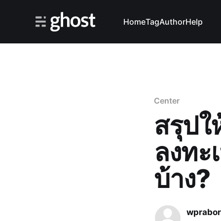
Home
Tag
Author
Help
Center
สรุปให
ลงทะเบ
บ้าง?
wprabo