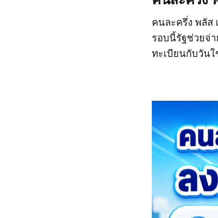
คนละครึ่ง พลั
รอบนี้รัฐช่วยจ
ทะเบียนกับวันใช