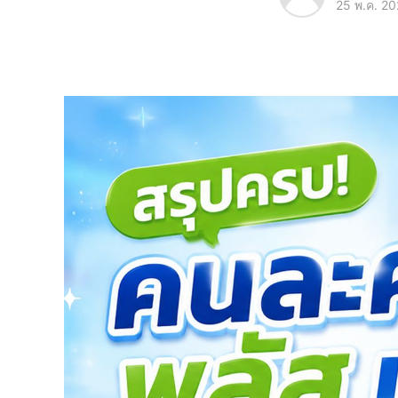
25 พ.ค. 2