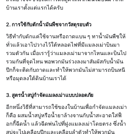
บ้านเราตั้งแต่แรกได้ครับ
2. การใช้กับดักน้ำมันพืชจากวัสดุรอบตัว
วิธีทำกับดักแค่ใช้จานหรือถาดแบน ๆ ทาน้ำมันพืชให้
ทั่วแล้วเอาไปวางไว้ใต้หลอดไฟที่มีแมลงเม่าบินมา
รวมตัวกัน เมื่อเรารู้ว่าแมลงเม่ามาจากไหนและบินไป
รวมกันที่จุดไหน พอพวกมันร่วงลงมาสัมผัสกับน้ำมัน
ปีกก็จะติดกับถาดและทำให้พวกมันไม่สามารถบินหนี
หรือมุดลงใต้ดินบ้านเราได้
3. สูตรน้ำสบู่กำจัดแมลงเม่าแบบปลอดภัย
อีกหนึ่งวิธีที่สามารถใช้ของในบ้านเพื่อกำจัดแมลงเม่า
ก็คือ ผสมน้ำสบู่หรือน้ำยาล้างจานกับน้ำสะอาดใส่ฟ็
อกกี้ฉีดน้ำ แล้วฉีดพ่นไปที่ฝูงแมลงเม่าโดยตรง ซึ่งน้ำ
สบู่จะไปเคลือบปีกและเคลือบลำตัวทำให้พวกมัน