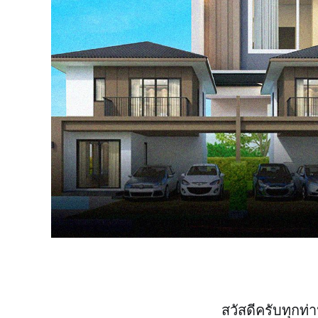
สวัสดีครับทุกท่าน