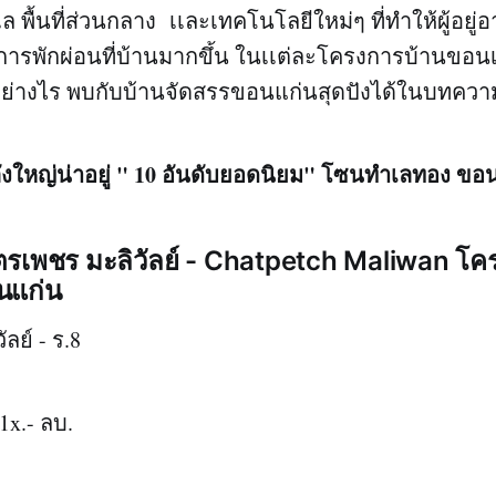
ล พื้นที่ส่วนกลาง เเละเทคโนโลยีใหม่ๆ ที่ทำให้ผู้อยู่
พักผ่อนที่บ้านมากขึ้น ในเเต่ละโครงการบ้านขอนเเ
อย่างไร พบกับบ้านจัดสรรขอนแก่นสุดปังได้ในบทความ
ังใหญ่น่าอยู่ " 10 อันดับยอดนิยม" โซนทำเลทอง ขอน
ตรเพชร มะลิวัลย์ - Chatpetch Maliwan โค
นแก่น
ัลย์ - ร.8
.1x.- ลบ.