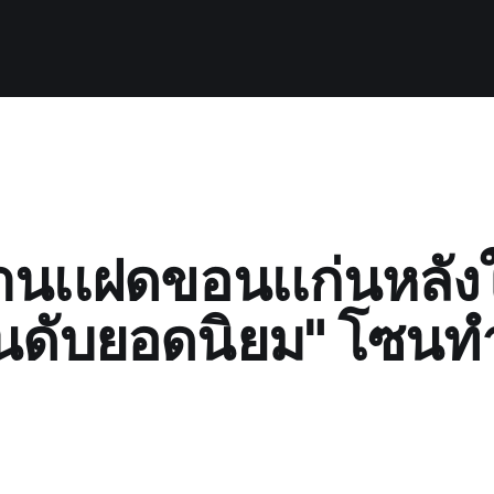
านเเฝดขอนเเก่นหลัง
ันดับยอดนิยม" โซนท