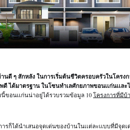
้านดี ๆ สักหลัง ในการเริ่มต้นชีวิตครอบครัวในโครง
พดี ได้มาตรฐาน ในโซนทำเลศักยภาพขอนเเก่นเเละไม่เ
ี้ขอนเเก่นน่าอยู่ได้รวบรวมข้อมูล 10
โครงการที่มีบ
รก็ได้นำเสนอจุดเด่นของบ้านในเเต่ละเเบบที่มีจุดเด่นท