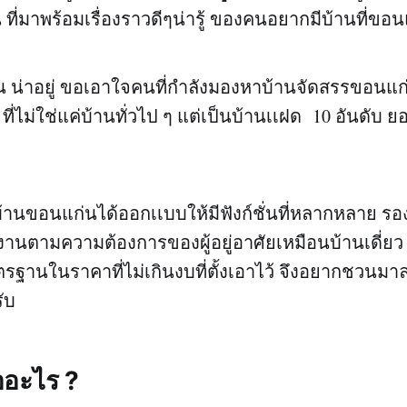
ที่มาพร้อมเรื่องราวดีๆน่ารู้ ของคนอยากมีบ้านที่ขอ
่น น่าอยู่ ขอเอาใจคนที่กำลังมองหาบ้านจัดสรรขอนแ
ที่ไม่ใช่แค่บ้านทั่วไป ๆ แต่เป็นบ้านเเฝด 10 อันดับ 
้านขอนแก่นได้ออกเเบบให้มีฟังก์ชั่นที่หลากหลาย ร
งานตามความต้องการของผู้อยู่อาศัยเหมือนบ้านเดี่ยว เ
รฐานในราคาที่ไม่เกินงบที่ตั้งเอาไว้ จึงอยากชวนม
ับ
ออะไร ?