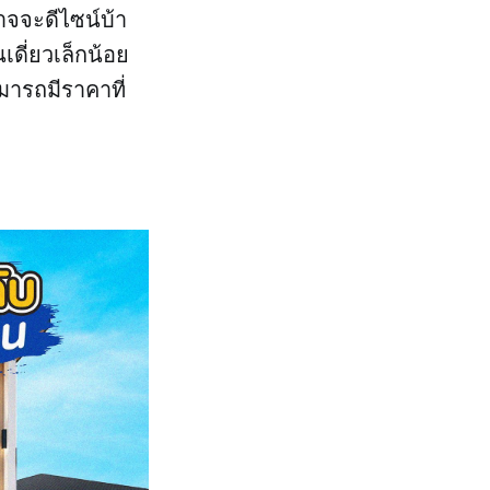
อาจจะดีไซน์บ้า
เดี่ยวเล็กน้อย
ามารถมีราคาที่