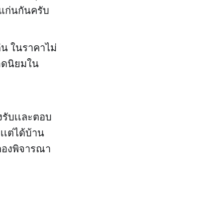
นแก่นกันครับ
ก่น ในราคาไม่
ยอดนิยมใน
องรับเเละตอบ
เต่ได้บ้าน
าลองพิจารณา