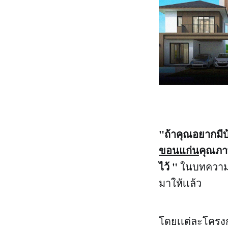
"ถ้าคุณอยากมีบ
ขอนแก่น
คุณภา
ไว้ "
ในบทความน
มาให้เเล้ว
โดยเเต่ละโครงกา