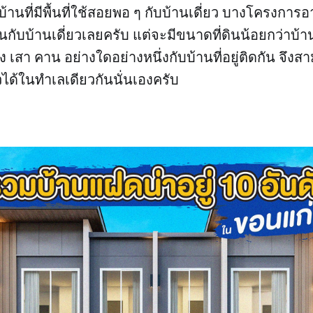
บ้านที่มีพื้นที่ใช้สอยพอ ๆ กับบ้านเดี่ยว บางโครงการ
นกับบ้านเดี่ยวเลยครับ แต่จะมีขนาดที่ดินน้อยกว่าบ้าน
 เสา คาน อย่างใดอย่างหนึ่งกับบ้านที่อยู่ติดกัน จึงส
ยวได้ในทำเลเดียวกันนั่นเองครับ