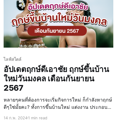
ไลฟ์สไตล์
อัปเดตฤกษ์ดีเอาชัย ฤกษ์ขึ้นบ้าน
ใหม่วันมงคล เดือนกันยายน
2567
หลายๆคนที่ต้องการจะเริ่มกิจการใหม่ ก็กำลังหาฤกษ์
ดีๆใช่มั้ยคะ? ทั้งการขึ้นบ้านใหม่ แต่งงาน ประกอบ
ธุรกิจต่างๆ ล้วนแต่มองหาฤกษ์ดีๆเพื่อให้กิจการ
14 ก.พ. 2024
1 min read
ดำเนินไปด้วยความรุ่งโรจ ประสบความสำเร็จ วันนี้
น้องน่าอยู่รวบรวมความหมาย ข้อมูล วันดี ฤกษ์ดี