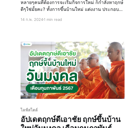
หลายๆคนที่ต้องการจะเริ่มกิจการใหม่ ก็กำลังหาฤกษ์
ดีๆใช่มั้ยคะ? ทั้งการขึ้นบ้านใหม่ แต่งงาน ประกอบ
ธุรกิจต่างๆ ล้วนแต่มองหาฤกษ์ดีๆเพื่อให้กิจการ
14 ก.พ. 2024
1 min read
ดำเนินไปด้วยความรุ่งโรจ ประสบความสำเร็จ วันนี้
น้องน่าอยู่รวบรวมความหมาย ข้อมูล วันดี ฤกษ์ดี
ฤกษ์มงคลต่
ไลฟ์สไตล์
อัปเดตฤกษ์ดีเอาชัย ฤกษ์ขึ้นบ้าน