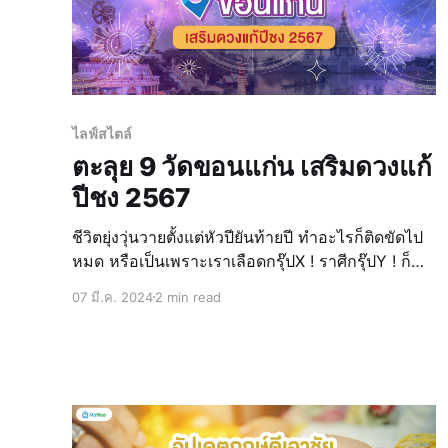
ไลฟ์สไตล์
ตะลุย 9 วัดขอนแก่น เสริมดวงแก้
ปีชง 2567
ชีวิตยุ่งวุ่นวายตั้งแต่หัวปียันท้ายปี ทำอะไรก็ติดขัดไป
หมด หรือเป็นเพราะเราเลือดกรุ๊ปX ! ราศีกรุ๊ปY ! ก็
ว้าวุ่นเลยที่นี้ น้องน่าอยู่แนะนำให้ผู้อ่านหายใจเข้า
07 มี.ค. 2024
2 min read
ลึกๆก่อน ตั้งมั่นในสติ ให้มีสมาธิในการจะกระทำการ
ใดๆ เพื่อให้ทุกอย่างเกิ