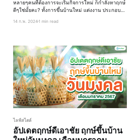
หลายๆคนที่ต้องการจะเริ่มกิจการใหม่ ก็กำลังหาฤกษ์
ดีๆใช่มั้ยคะ? ทั้งการขึ้นบ้านใหม่ แต่งงาน ประกอบ
ธุรกิจต่างๆ ล้วนแต่มองหาฤกษ์ดีๆเพื่อให้กิจการ
14 ก.พ. 2024
1 min read
ดำเนินไปด้วยความรุ่งโรจ ประสบความสำเร็จ วันนี้
น้องน่าอยู่รวบรวมความหมาย ข้อมูล วันดี ฤกษ์ดี
ฤกษ์มงคลต่
ไลฟ์สไตล์
อัปเดตฤกษ์ดีเอาชัย ฤกษ์ขึ้นบ้าน