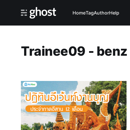
Home
Tag
Author
Help
Trainee09 - benz