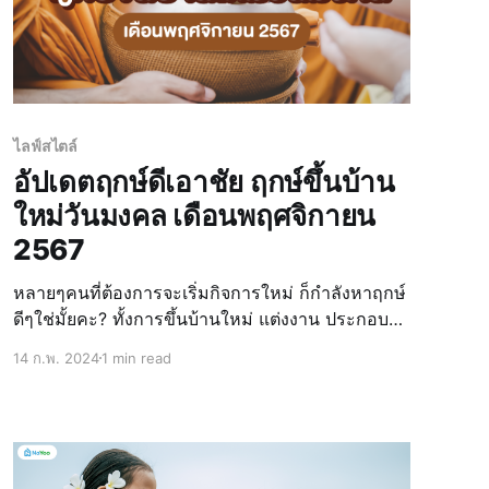
ไลฟ์สไตล์
อัปเดตฤกษ์ดีเอาชัย ฤกษ์ขึ้นบ้าน
ใหม่วันมงคล เดือนพฤศจิกายน
2567
หลายๆคนที่ต้องการจะเริ่มกิจการใหม่ ก็กำลังหาฤกษ์
ดีๆใช่มั้ยคะ? ทั้งการขึ้นบ้านใหม่ แต่งงาน ประกอบ
ธุรกิจต่างๆ ล้วนแต่มองหาฤกษ์ดีๆเพื่อให้กิจการ
14 ก.พ. 2024
1 min read
ดำเนินไปด้วยความรุ่งโรจ ประสบความสำเร็จ วันนี้
น้องน่าอยู่รวบรวมความหมาย ข้อมูล วันดี ฤกษ์ดี
ฤกษ์มงคลต่