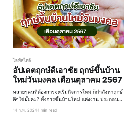
ไลฟ์สไตล์
อัปเดตฤกษ์ดีเอาชัย ฤกษ์ขึ้นบ้าน
ใหม่วันมงคล เดือนตุลาคม 2567
หลายๆคนที่ต้องการจะเริ่มกิจการใหม่ ก็กำลังหาฤกษ์
ดีๆใช่มั้ยคะ? ทั้งการขึ้นบ้านใหม่ แต่งงาน ประกอบ
ธุรกิจต่างๆ ล้วนแต่มองหาฤกษ์ดีๆเพื่อให้กิจการ
14 ก.พ. 2024
1 min read
ดำเนินไปด้วยความรุ่งโรจ ประสบความสำเร็จ วันนี้
น้องน่าอยู่รวบรวมความหมาย ข้อมูล วันดี ฤกษ์ดี
ฤกษ์มงคลต่