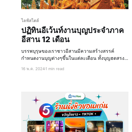
ไลฟ์สไตล์
ปฏิทินอีเว้นท์งานบุญประจำภาค
อีสาน 12 เดือน
บรรพบุรุษของเราชาวอีสานมีความสร้างสรรค์
กำหนดงานบุญต่างๆขึ้นในแต่ละเดือน ทั้งบุญฮดสรง
บุญผะเหวด บุญกฐิน เวียนจนครบทั้ง 12 เดือน 12
16 พ.ค. 2024
1 min read
เทศกาล ที่เรียกว่า ฮีต 12 คอง 14 วัยรุ่นในยุค 2024
อาจจะไม่คุ้นเคยกับคำนี้ น้องน่าอยู่จะอธิ