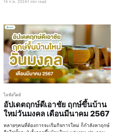
14 ก.พ. 2024
1 min read
ดำเนินไปด้วยความรุ่งโรจ ประสบความสำเร็จ วันนี้
น้องน่าอยู่รวบรวมความหมาย ข้อมูล วันดี ฤกษ์ดี
ฤกษ์มงคลต่
ไลฟ์สไตล์
อัปเดตฤกษ์ดีเอาชัย ฤกษ์ขึ้นบ้าน
ใหม่วันมงคล เดือนมีนาคม 2567
หลายๆคนที่ต้องการจะเริ่มกิจการใหม่ ก็กำลังหาฤกษ์