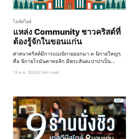
ไลฟ์สไตล์
แหล่ง Community ชาวคริสต์ที่
ต้องรู้จักในขอนแก่น
ศาสนาคริสต์มีการแบ่งนิกายออกมา ๓ นิกายใหญ่ๆ
คือ นิกายโรมันคาทอลิก มีพระสันตะปาปาเป็น
ประมุข มีศูนย์กลางอยู่ที่กรุงโรม นิกายออร์ธอดอกซ์
13 พ.ค. 2024
2 min read
ส่วนใหญ่อยู่ในประเทศยุโรปตะวันออก และนิกาย
โปรเตสแตนต์ ซึ่งแบ่งย่อยออกเป็นนิกายต่างๆ อีก
จำนวนมาก สำหรับในไทยแล้วมี