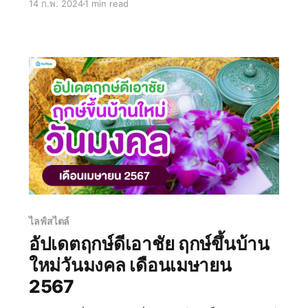
14 ก.พ. 2024
1 min read
ดำเนินไปด้วยความรุ่งโรจ ประสบความสำเร็จ วันนี้
น้องน่าอยู่รวบรวมความหมาย ข้อมูล วันดี ฤกษ์ดี
ฤกษ์มงคลต่
ไลฟ์สไตล์
อัปเดตฤกษ์ดีเอาชัย ฤกษ์ขึ้นบ้าน
ใหม่วันมงคล เดือนเมษายน
2567