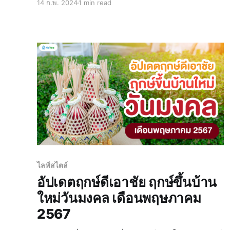
14 ก.พ. 2024
1 min read
ดำเนินไปด้วยความรุ่งโรจ ประสบความสำเร็จ วันนี้
น้องน่าอยู่รวบรวมความหมาย ข้อมูล วันดี ฤกษ์ดี
ฤกษ์มงคลต่
ไลฟ์สไตล์
อัปเดตฤกษ์ดีเอาชัย ฤกษ์ขึ้นบ้าน
ใหม่วันมงคล เดือนพฤษภาคม
2567