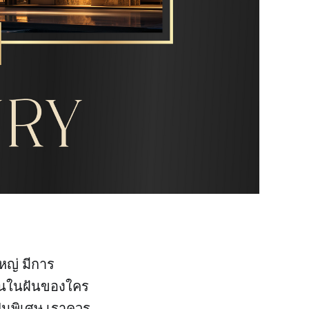
หญ่ มีการ
้านในฝันของใคร
็นพิเศษ เราควร