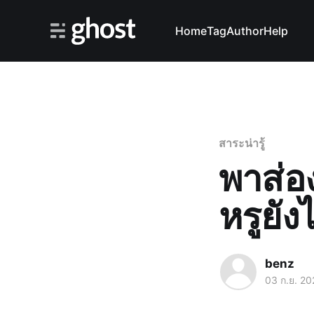
Home
Tag
Author
Help
สาระน่ารู้
พาส่อ
หรูยั
benz
03 ก.ย. 20