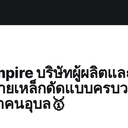
pire บริษัทผู้ผลิตแล
ายเหล็กดัดแบบครบวงจ
าคนอุบล🥇