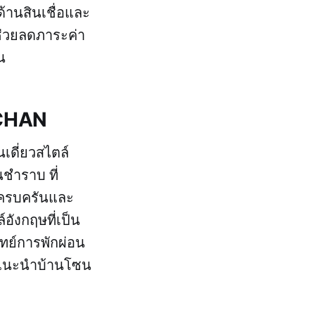
้านสินเชื่อและ
 ช่วยลดภาระค่า
น
N CHAN
เดี่ยวสไตล์
ชำราบ ที่
ี่ครบครันและ
อังกฤษที่เป็น
ทย์การพักผ่อน
รือแนะนำบ้านโซน