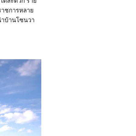
นีได้สะดวก ราย
านราชการหลาย
นะนำบ้านโซนวา