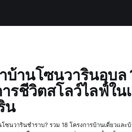
บ้านโซนวารินอุบล 
ารชีวิตสโลว์ไลฟ์ใ
ิน
นโซนวารินชำราบ? รวม 18 โครงการบ้านเดี่ยวและบ้