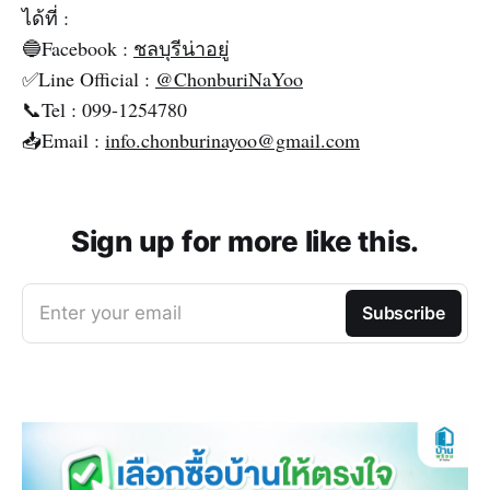
ได้ที่ :
🔵Facebook :
ชลบุรีน่าอยู่
✅Line Official :
@ChonburiNaYoo
📞Tel : 099-1254780
📥Email :
info.chonburinayoo@gmail.com
Sign up for more like this.
Enter your email
Subscribe