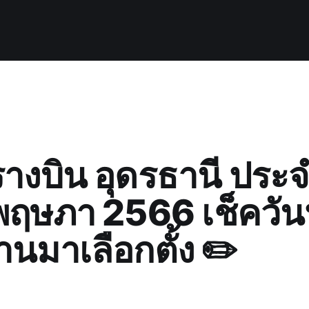
รางบิน อุดรธานี ประ
พฤษภา 2566 เช็ควัน
านมาเลือกตั้ง ✏️