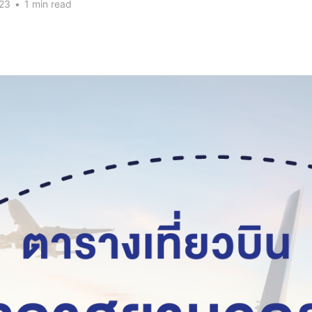
023
•
1 min read