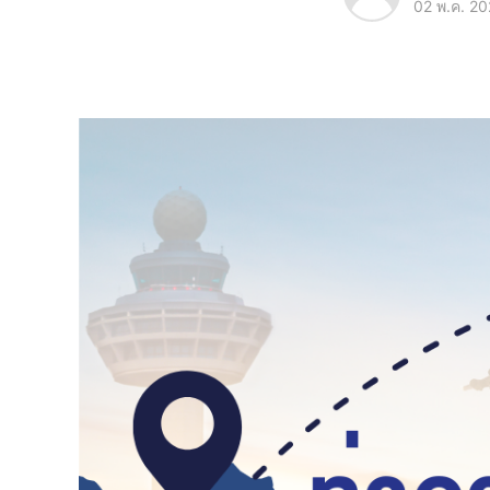
02 พ.ค. 2