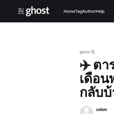
Home
Tag
Author
Help
อุดรธานี
✈️ ตา
เดือน
กลับบ้
udon