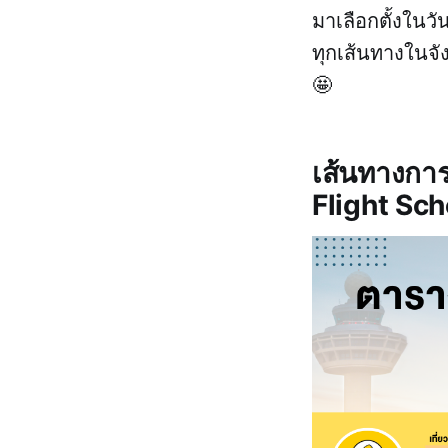
มาเลือกตั้งในว
ทุกเส้นทางในจั
🤩
เส้นทางกา
Flight Sc