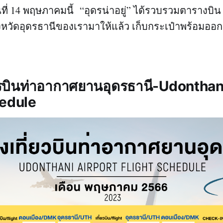
ันที่ 14 พฤษภาคมนี้ “อุดรน่าอยู่” ได้รวบรวมตารางบิ
งหวัดอุดรธานีของเรามาให้แล้ว เก็บกระเป๋าพร้อมออก
รบินท่าอากาศยานอุดรธานี-Udonthan
hedule