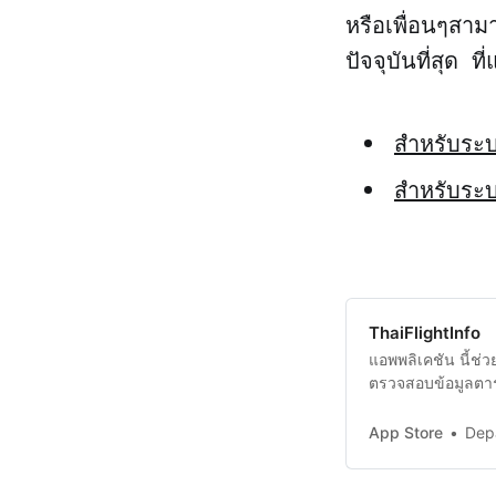
หรือเพื่อนๆสามา
ปัจจุบันที่สุด ที
สำหรับระบ
สำหรับระบ
‎ThaiFlightInfo
แอพพลิเคชัน นี้ช
ตรวจสอบข้อมูลตา
อากาศยานได้คุณสม
ทุกท่าอากาศยานสั
App Store
Depa
ประชาสัมพันธ์ของ