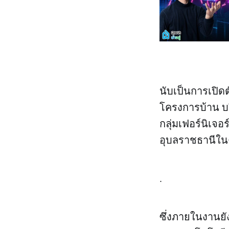
นับเป็นการเปิดต
โครงการบ้าน บร
กลุ่มเฟอร์นิเจอ
อุบลราชธานีในคร
.
ซึ่งภายในงานยัง