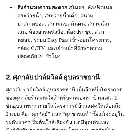
สิ่งอำนวยความสะดวก
สโมสร, ห้องฟิตเนส,
สระว่ายน้ำ, สระว่ายน้ำเด็ก, สนาม
บาสเกตบอล, สนามแบดมินตัน, สนามเด็ก
เล่น, ห้องอ่านหนังสือ, ห้องประชุม, สวน
หย่อม, ระบบ Easy Pass เข้า-ออกโครงการ,
กล้อง CCTV และเจ้าหน้าที่รักษาความ
ปลอดภัย 24 ชั่วโมง
2. ศุภาลัย ปาล์มวิลล์ อุบลราชธานี
ศุภาลัย ปาล์มวิลล์ อุบลราชธานี
เป็นอีกหนึ่งโครงการ
ของศุภาลัยที่น่าสนใจสำหรับคนมองหา บ้านแฝด 2
ชั้นอุบล เพราะภายในโครงการมีบ้านแฝดให้เลือกถึง
2 แบบ คือ “ศุภกัลย์” และ “ศุภชานนท์” ซึ่งแม้จะอยู่ใน
ระดับราคาเริ่มต้นใกล้เคียงกัน แต่มีจุดเด่นและ
ฟังก์ชันที่แตกต่างกันชัดเจน โดยแบบ “ศุภกัลย์” จะ