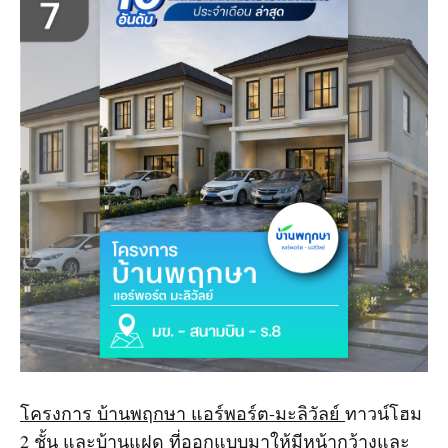
โครงการ บ้านพฤกษา แอร์พอร์ต-มะลิวัลย์
ทาวน์โฮม
2 ชั้น และบ้านแฝด ที่ออกแบบมาให้มีหน้ากว้างและ