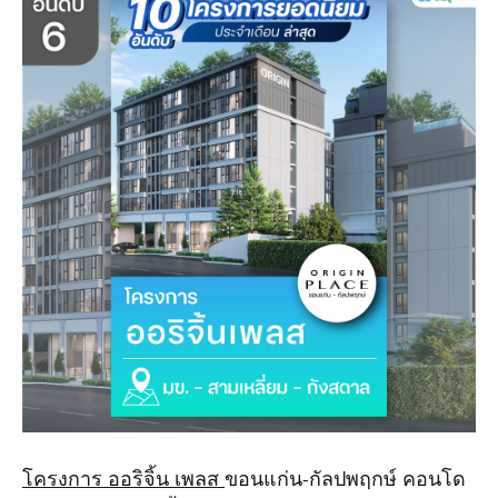
โครงการ ออริจิ้น เพลส
ขอนแก่น-กัลปพฤกษ์ คอนโด