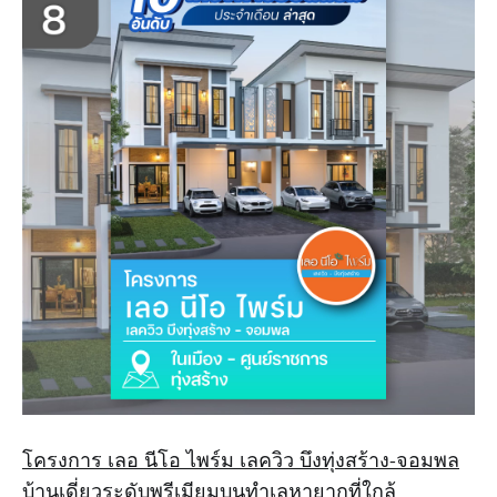
โครงการ เลอ นีโอ ไพร์ม เลควิว บึงทุ่งสร้าง-จอมพล
บ้านเดี่ยวระดับพรีเมียมบนทำเลหายากที่ใกล้