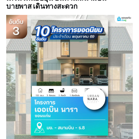
บายพาส เดินทางสะดวก