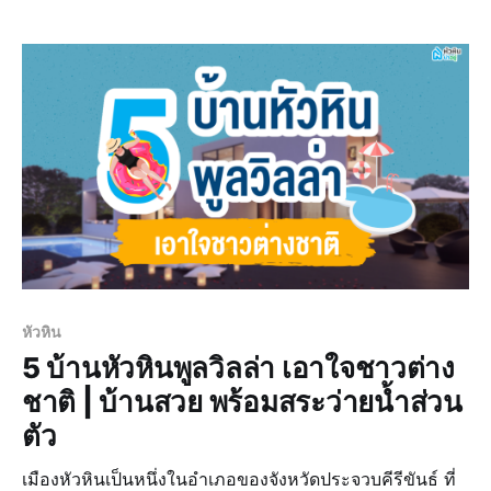
the house that is the perfect match to you. As
nowadays, it
หัวหิน
5 บ้านหัวหินพูลวิลล่า เอาใจชาวต่าง
ชาติ | บ้านสวย พร้อมสระว่ายน้ำส่วน
ตัว
เมืองหัวหินเป็นหนึ่งในอำเภอของจังหวัดประจวบคีรีขันธ์ ที่