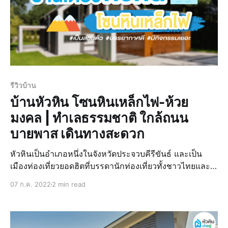
รีวิวบ้าน
บ้านหัวหิน โซนหินเหล็กไฟ-ห้วย
มงคล | ทำเลธรรมชาติ ใกล้ถนน
บายพาส เดินทางสะดวก
หัวหินเป็นอำเภอหนึ่งในจังหวัดประจวบคีรีขันธ์ และเป็น
เมืองท่องเที่ยวยอดฮิตที่บรรดานักท่องเที่ยวทั้งชาวไทยและ
ต่างชาติต่างตีรถพากันมาพักผ่อน และมีหลายคนไม่น้อยเลย
07 ก.ค. 2022
2 min read
ทีเดียวที่หลงเสน่ห์เมืองหัวหินจนตัดสินใจซื้อบ้านหัวหินเก็บ
ไว้สักหลัง