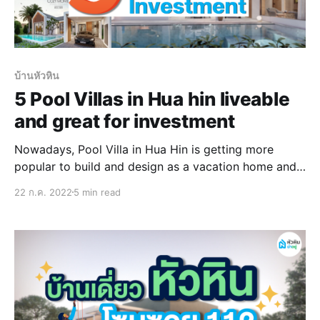
บ้านหัวหิน
5 Pool Villas in Hua hin liveable
and great for investment
Nowadays, Pool Villa in Hua Hin is getting more
popular to build and design as a vacation home and
also popular among investors. Due to only one-time
22 ก.ค. 2022
5 min read
investment can possibly gain a great amount of
profit. The Pros of Pool Villa are that many people
can accommodate in one pool