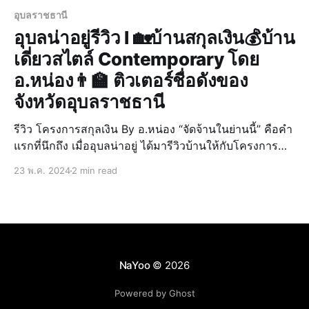
อุบลราชธานี
อุบลน่าอยู่รีวิว l 🏡บ้านสกุลเงิน💰บ้าน
เดี่ยวสไตล์ Contemporary โดย
อ.หน่อง👨‍🏫 ติวเตอร์ชื่อดังของ
จังหวัดอุบลราชธานี
รีวิว โครงการสกุลเงิน By อ.หน่อง “จัดจ้านในย่านนี้” คือคำ
แรกที่นึกถึง เมื่ออุบลน่าอยู่ ได้มารีวิวบ้านให้กับโครงการ
สกุลเงิน by อ.หน่อง โครงการบ้านขนาดเล็กที่โดดเด่นด้วย
23 พ.ค. 2024
2 min read
ความคุ้มค่า ทำเลที่หาไม่ได้ และคุณภาพความใส่ใจของตัว
อ.หน่อง ที่ดูแลการก่อสร้างทุกหลังด้วยตัวเอง
NaYoo
© 2026
Powered by Ghost