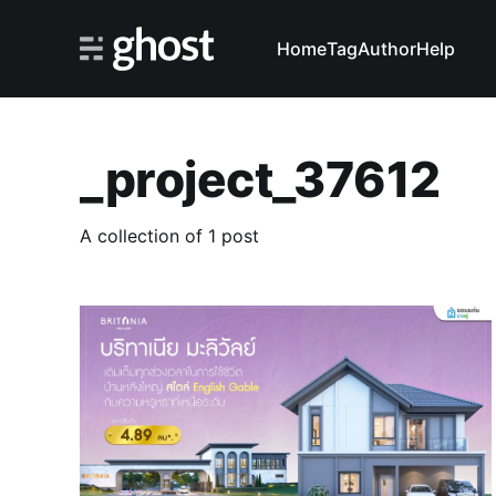
Home
Tag
Author
Help
_project_37612
A collection of 1 post