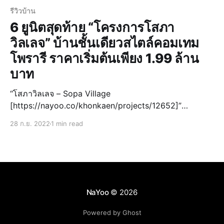
รีวิวบ้าน
6 ยูนิตสุดท้าย “โครงการโสภา
วิลเลจ” บ้านชั้นเดียวสไตล์คอมเทม
โพรารี ราคาเริ่มต้นเพียง 1.99 ล้าน
บาท
“โสภาวิลเลจ – Sopa Village
[https://nayoo.co/khonkaen/projects/12652]”
โครงการบ้านชั้นเดียว สไตล์คอมเทมโพรารี พื้นยกสูง
28 ก.ย. 2022
1 min read
หลังคาทรงปั้นหยาโดดเด่น เข้ากันได้กับตัวบ้านที่เรียบง่าย
ในโทนสีขาวตัดกับสีเทา ราคาเริ่มต้นเพียง 1.99 ล้านบาท ‼
สัมผัสบรรยากาศการพักอาศัยแบบเงี
NaYoo
© 2026
Powered by Ghost