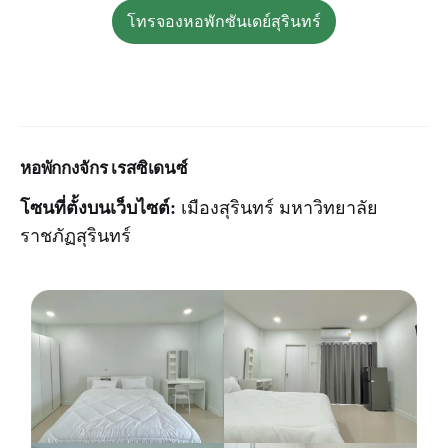
โทรจองหอพักซันเดย์สุรินทร์
หอพัก
กงจักร เรสซิเดนซ์
โซนที่ตั้งบนเว็บไซต์:
เมืองสุรินทร์ มหาวิทยาลัย
ราชภัฏสุรินทร์