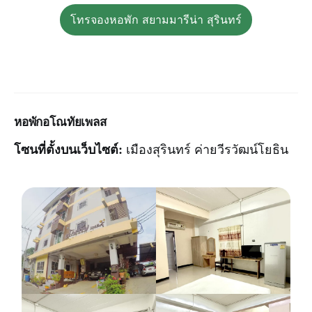
โทรจองหอพัก สยามมารีน่า สุรินทร์
หอพัก
อโณทัยเพลส
โซนที่ตั้งบนเว็บไซต์:
เมืองสุรินทร์ ค่ายวีรวัฒน์โยธิน