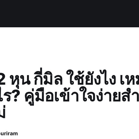
2 หุน กี่มิล ใช้ยังไง เ
? คู่มือเข้าใจง่ายส
่
uriram