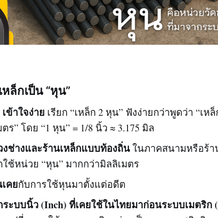
เหล็กเป็น “หุน”
 เข้าใจง่าย
เรียก “เหล็ก 2 หุน” ฟังง่ายกว่าพูดว่า “เห
มตร” โดย “1 หุน” = 1/8 นิ้ว ≈ 3.175 มิล
วงช่างและร้านเหล็กแบบท้องถิ่น
ในภาคสนามหรือร้าน
ักใช้หน่วย “หุน” มากกว่ามิลลิเมตร
้นเคย
กับการใช้หุนมาตั้งแต่อดีต
ระบบนิ้ว (Inch) ที่เคยใช้ในไทยมาก่อนระบบเมตริก (