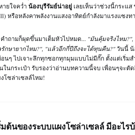
น้องบุรีรัมย์น่าอยู่
จหายใจคว่ำ
เลยเห็นว่าช่วงนี้กระแส
ell) หรือหลังคาพลังงานแสงอาทิตย์กำลังมาแรงแซงทา
 คำถามก็ผุดขึ้นมาเต็มหัวไปหมด...
"มันคุ้มจริงไหม?",
ลรักษายากไหม?", "แล้วอีกกี่ปีถึงจะได้ทุนคืน?"
วันนี้ น้
อนๆ ไปเจาะลึกทุกซอกทุกมุมแบบไม่มีกั๊ก ตั้งแต่เริ่
ในกระเป๋า รับรองว่าอ่านบทความนี้จบ เพื่อนๆจะตัดส
ผงโซล่าเซลล์ไหม!
เริ่มต้นของระบบแผงโซล่าเซลล์ มีอะไรบ