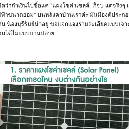
ดว่ากำเงินไปซื้อแค่ "แผงโซล่าเซลล์" ก็จบ แต่จริงๆ
ฟฟ้าขนาดย่อม" บนหลังคาบ้านเราค่ะ มันมีองค์ประกอ
น น้องบุรีรัมย์น่าอยู่ ขอแจกแจงรายละเอียดแบบเจาะลึ
ินงบได้ไม่แบบบานปลาย