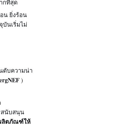
กที่สุด
อน ยิ่งร้อน
บันเริ่มไม่
ันดับความน่า
ergNEF
)
ก
รสนับสนุน
ผลิตภัณฑ์ให้