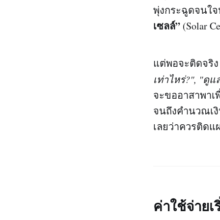
พุ่งกระฉูดจนใ
เซลล์”
(Solar C
แต่พอจะติดจริง
เท่าไหร่?", "ดูแ
จะขออาสาพาเพื่
จนถึงคำนวณเงิน
เลยว่าควรติดแ
ค่าใช้จ่าย