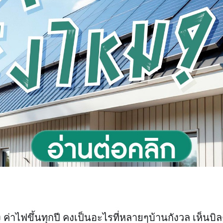
่าไฟขึ้นทุกปี คงเป็นอะไรที่หลายๆบ้านกังวล เห็นบิลค