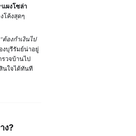
“แผงโซล่า
งโค้งสุดๆ
 "ต้องกำเงินไป
องบุรีรัมย์น่าอยู่
มสำรวจบ้านไป
ินใจได้ทันที
้าง?