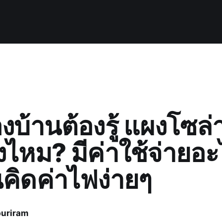
งบ้านต้องรู้ แผงโซล่
ิงไหม? มีค่าใช้จ่ายอ
คิดค่าไฟง่ายๆ
uriram