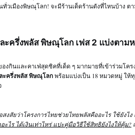
นทั่วเมืองพิษณุโลก! จะมีร้านเด็ดร้านดังที่ไหนบ้าง ต
ะครึ่งพลัส พิษณุโลก เฟส 2
แบ่งตามห
องกินและคาเฟ่สุดชิคที่เด็ด ๆ มากมายที่เข้าร่วมโคร
ะครึ่งพลัส พิษณุโลก
พร้อมแบ่งเป็น 18 หมวดหมู่ ให้ท
จ
ข้อสงสัยว่าโครงการไทยช่วยไทยพลัสคืออะไร ใช้ยังไง
ะไร ได้เงินเท่าไหร่ แปะคู่มือวิธีใช้สิทธิยังไงให้คุ้ม?
เ