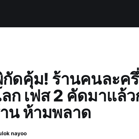
าพิกัดคุ้ม! ร้านคนละครึ
โลก เฟส 2 คัดมาแล้ว
้าน ห้ามพลาด
ulok nayoo