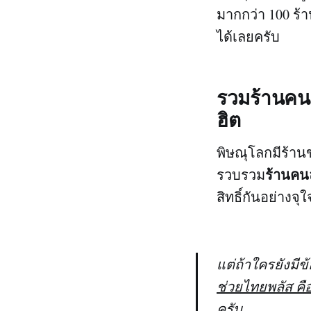
มากกว่า 100 ร้า
ได้เลยครับ
รวมร้านคนล
ฮิต
พิษณุโลกมีร้านข
ร้านคนล
รวบรวม
สิทธิ์กันอย่างจุใ
แต่ถ้าใครยังมี
ช่วยไทยพลัส คืออ
ครับ