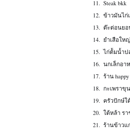
Steak bkk
ข้าวมันไก่เ
ต๊ะต่อนยอ
ยำเสือใหญ
ไก่ต้้มน้ำ
นกเล็กอา
ร้าน happy
กะเพราขุน
ครัวปักษ์ใ
ใต้หล้า รา
ร้านข้าวแก