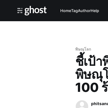
Home
Tag
Author
Help
พิษณุโลก
ชี้เป้
พิษณุ
100 ร
phitsan