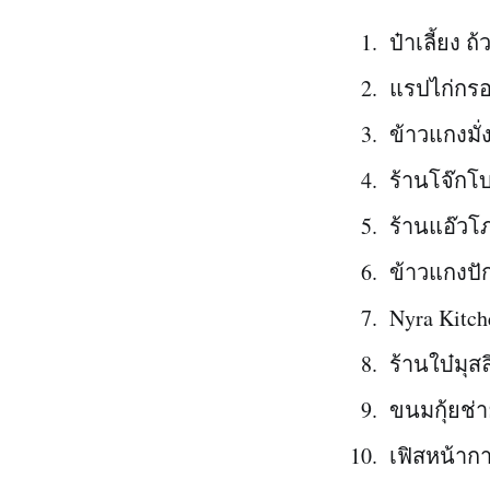
ป๋าเลี้ยง ถ
แรปไก่กร
ข้าวแกงมั่ง
ร้านโจ๊กโ
ร้านแอ๊วโ
ข้าวแกงปัก
Nyra Kitch
ร้านใบ๋มุสล
ขนมกุ้ยช่
เฟิสหน้ากา