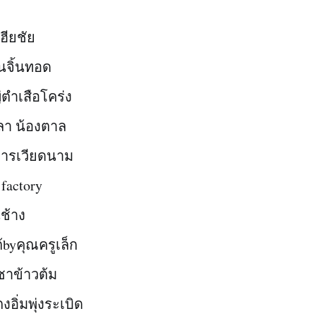
ฮียชัย
นจิ้นทอด
่ตำเสือโคร่ง
ปลา น้องตาล
หารเวียดนาม
 factory
ช้าง
ต้byคุณครูเล็ก
ชาข้าวต้ม
งอิ่มพุ่งระเบิด