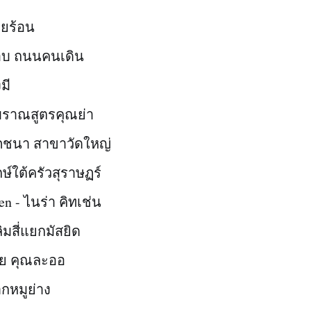
้วยร้อน
อบ ถนนคนเดิน
มี
บราณสูตรคุณย่า
ภชนา สาขาวัดใหญ่
ษ์ใต้ครัวสุราษฏร์
en - ไนร่า คิทเช่น
ิมสี่แยกมัสยิด
าย คุณละออ
กหมูย่าง