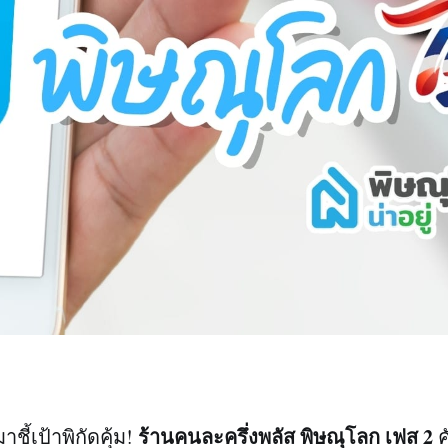
ร้านคนละครึ่งพลัส พิษณุโลก เฟส 2
าชี้เป้าพิกัดคุ้ม!
ค