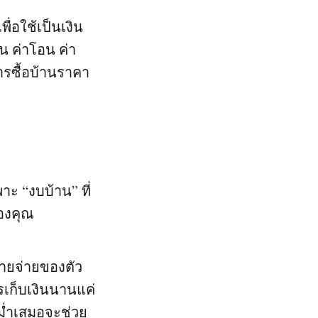
พื่อใช้เป็นเงิน
่น ค่าโอน ค่า
รซื้อบ้านราคา
าะ “งบบ้าน” ที่
องคุณ
ายจ่ายของตัว
รเก็บเงินนานแค่
สม่ำเสมอจะช่วย