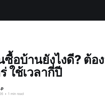
ินซื้อบ้านยังไงดี? ต้อง
่ ใช้เวลากี่ปี
.p
26
•
1 min read