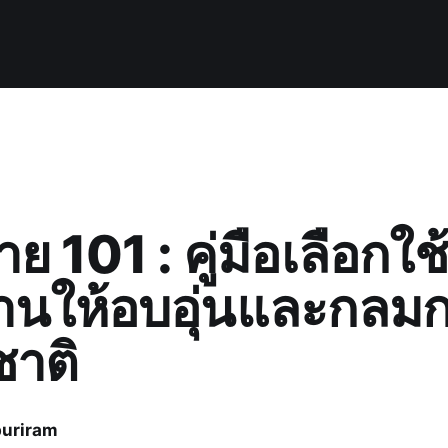
ย 101 : คู่มือเลือกใ
้านให้อบอุ่นและกลมก
าติ
uriram