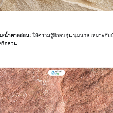
ีม/น้ำตาลอ่อน:
ให้ความรู้สึกอบอุ่น นุ่มนวล เหมาะกับ
หรือสวน