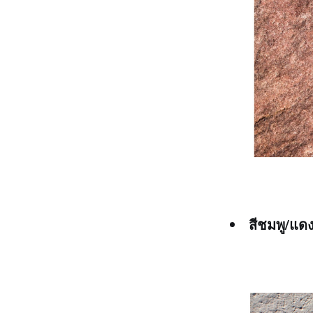
สีชมพู/แดง