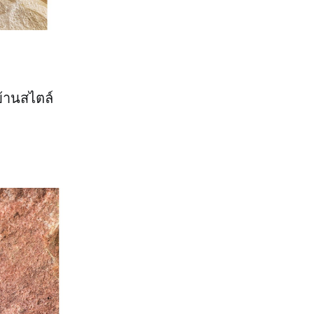
บ้านสไตล์