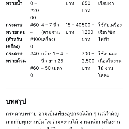
ทรายน้ำ
0 –
บาท
650
เรียบเงา
#20
บาท
00
กระดาษ
#60
4 – 7 นิ้ว
15 – 40
500 –
ใช้กับเครื่อง
ทรายกลม
–
(ตามจาน
บาท
1,200
เจียร/ขัด
(สำหรับ
#100
เครื่อง)
บาท
ไฟฟ้า
เครื่อง)
0
กระดาษ
#40
กว้าง 1 – 4
–
700 –
ใช้งานต่อ
ทรายม้วน
–
นิ้ว ยาว 25
2,500
เนื่องในงาน
#60
– 50 เมตร
บาท
ไม้ งาน
0
โลหะ
บทสรุป
กระดาษทราย อาจเป็นเพียงอุปกรณ์เล็ก ๆ แต่สำคัญ
มากกับทุกงานขัด ไม่ว่าจะงานไม้ งานเหล็ก หรืองาน