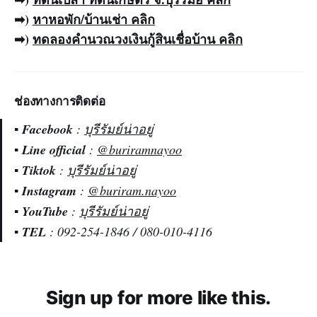
➡)
หาหอพัก/บ้านเช่า
คลิก
➡)
ทดลอง
คำนวณวงเงินกู้สินเชื่อบ้าน
คลิก
ช่องทางการติดต่อ
▪️
Facebook
:
บุรีรัมย์น่าอยู่
▪️
Line official
:
@buriramnayoo
▪️
Tiktok
:
บุรีรัมย์น่าอยู่
▪️
Instagram
:
@buriram.nayoo
▪️
YouTube
:
บุรีรัมย์น่าอยู่
▪️
TEL
: 092-254-1846 / 080-010-4116
Sign up for more like this.