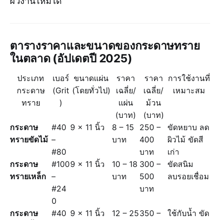
ผิวงานไหม้ได้
ตารางราคาและขนาดของกระดาษทราย
ในตลาด (อัปเดตปี 2025)
ประเภท
เบอร์
ขนาดแผ่น
ราคา
ราคา
การใช้งานที่
กระดาษ
(Grit
(โดยทั่วไป)
เฉลี่ย/
เฉลี่ย/
เหมาะสม
ทราย
)
แผ่น
ม้วน
(บาท)
(บาท)
กระดาษ
#40
9 x 11 นิ้ว
8 – 15
250 –
ขัดหยาบ ลด
ทรายขัดไม้
–
บาท
400
ผิวไม้ ขัดสี
#80
บาท
เก่า
กระดาษ
#100
9 x 11 นิ้ว
10 – 18
300 –
ขัดสนิม
ทรายเหล็ก
–
บาท
500
ลบรอยเชื่อม
#24
บาท
0
กระดาษ
#40
9 x 11 นิ้ว
12 – 25
350 –
ใช้กับน้ำ ขัด