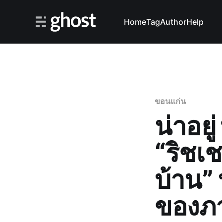
Home
Tag
Author
Help
ขอนแก่น
น่าอยู
“ริชเช
บ้าน” 
ของภ