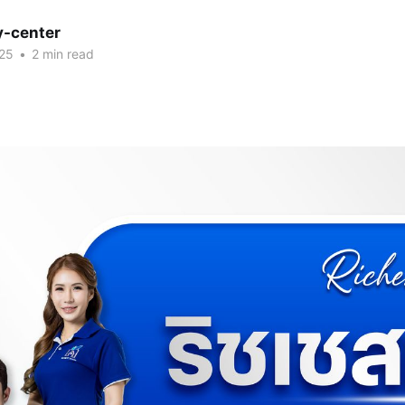
ly-center
025
•
2 min read