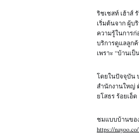
ริชเชสท์ เฮ้าส์ 
เริ่มต้นจาก ผู้บ
ความรู้ในการก
บริการดูแลลูกค
เพราะ “บ้านเป็
โดยในปัจจุบัน บ
สำนักงานใหญ่ ตั้
ยโสธร ร้อยเอ็ด 
ชมแบบบ้านของ บ
https://nayoo.c