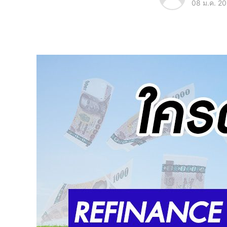
08 ม.ค. 2