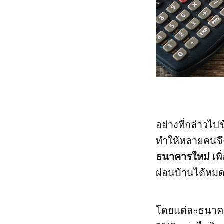
อย่างที่กล่าวไปข
ทำให้หลายคนจึงเ
ธนาคารใหม่
เพื
ผ่อนบ้านได้หมดไ
โดยแต่ละธนาคารม