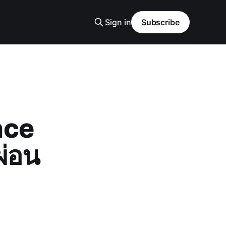
Sign in
Subscribe
nce
ผ่อน