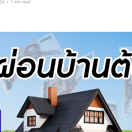
024
•
1 min read