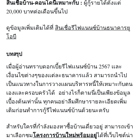
สินเชื่อบ้าน-คอนโดนี้เหมาะกับ :
ผู้กู้รายได้ตั้งแต่
20,000 บาทต่อเดือนขึ้นไป
ดูข้อมูลเพิ่มเติมได้ที่
สินเชื่อรีไฟแนนซ์บ้านธนาคารยู
โอบี
บทสรุป
เมื่อผู้อ่านทราบดอกเบี้ยรีไฟเเนนซ์บ้าน 2567 เเละ
เงื่อนไขต่างๆของเเต่ละธนาคารเเล้ว สามารถนำไป
เป็นเเนวทางในการวางเเผนบริหารหนี้ให้เหมาะกับตน
เองเเละครอบครัวได้ อย่างไรก็ตามนี่เป็นเพียงข้อมูล
เบื้องต้นเท่านั้น ทุกคนอย่าลืมศึกษารายละเอียดเพิ่ม
เติมก่อนทำการกู้รีไฟแนนซ์บ้านด้วยนะครับ
สำหรับใครที่กำลังมองหาซื้อบ้านเดี่ยวอยู่ สามารถเข้า
โครงการบ้านใหม่พร้อมอยู่
มาเลือกชม
ได้ที่เว็บไซต์น่า