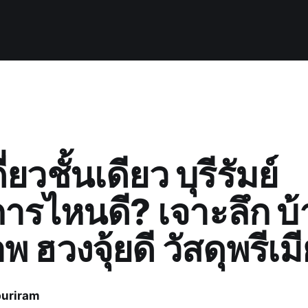
่ยวชั้นเดียว บุรีรัมย์
ารไหนดี? เจาะลึก บ
 ฮวงจุ้ยดี วัสดุพรีเม
uriram