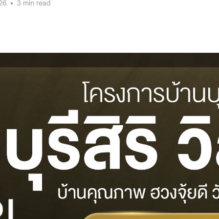
26
•
3 min read