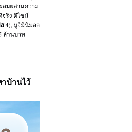
การผสมผสานความ
้จริง ดีไซน์
ฟส 4
), มูจิมินิมอล
5 ล้านบาท
หาบ้านไว้