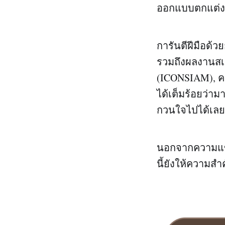
ออกแบบตกแต่งภ
การันตีฝีมือด้ว
รวมถึงผลงานสเ
(ICONSIAM), คอ
ได้เต็มร้อยว่าม
กวนใจไปได้เลย
นอกจากความแข
นี้ยังให้ความส