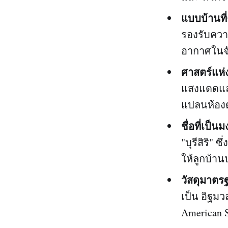
แบบบ้านที่ค
รองรับคว
อากาศในจัง
ศาสตร์แห่
แสงแดดและ
แปลนห้องต่
ชื่อที่เป็น
"บุรีสิริ"
ให้ลูกบ้า
วัสดุมาตร
เป็น อิฐม
American 