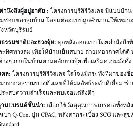
ำนึงถึงผู้อยู่อาศัย :
โครงการบุรีสิริวิลเลจ มีแบบบ้าน 3
ามชอบของลูกบ้าน โดยแต่ละแบบถูกคำนวณให้เหมาะก
หวัดบุรีรัมย์
งธรรมชาติและฮวงจุ้ย:
ทุกหลังออกแบบโดยคำนึงถึง
ทิศทางลม เพื่อให้บ้านเย็นสบาย ถ่ายเทอากาศได้ดี 
างๆ ภายในบ้านตามหลักฮวงจุ้ยเพื่อเสริมความมั่งคั่ง
มงคล:
โครงการบุรีสิริวิลเลจ ใส่ใจแม้กระทั่งที่มาของช
 ซึ่งมาจากผลรวมของตัวเลขที่ให้ผลลัพธ์ระดับดีเยี่ยม ช่
นประสบความสำเร็จและพบเจอแต่สิ่งดีๆ
ฐานแบรนด์ชั้นนำ:
เลือกใช้วัสดุคุณภาพเกรดเอทั้งหลัง
วลเบา Q-Con, ปูน CPAC, หลังคากระเบื้อง SCG และสุ
Standard