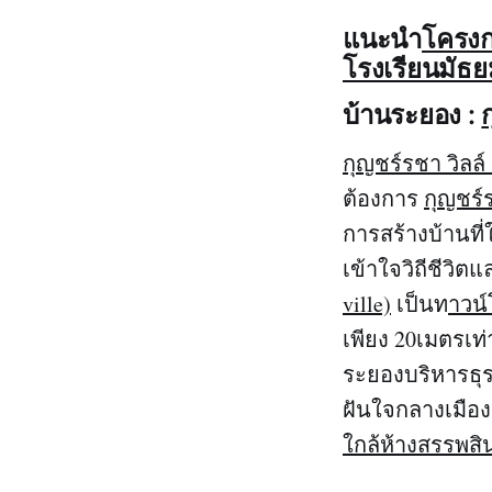
แนะนำ
โครงก
โรงเรียนมัธ
บ้านระยอง :
กุญชร์รชา วิลล์ 
ต้องการ
กุญชร์ร
การสร้างบ้านที่
เข้าใจวิถีชีวิต
ville)
เป็นท
าวน
เพียง 20เมตรเท
ระยองบริหารธุรก
ฝันใจกลางเมือ
ใกล้ห้างสรรพสิ