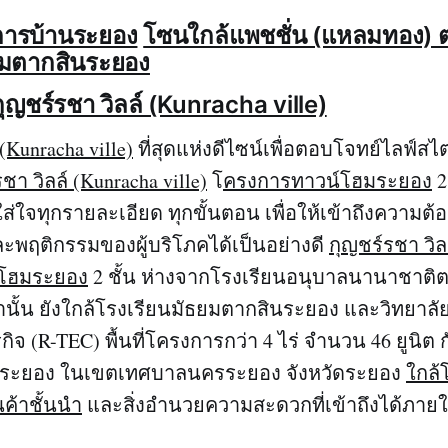
ารบ้านระยอง
โซนใกล้แพชชั่น (แหลมทอง) 
ยมตากสินระยอง
กุญชร์รชา วิลล์ (Kunracha ville)
(Kunracha ville)
ที่สุดแห่งดีไซน์เพื่อตอบโจทย์ไลฟ์สไ
ชา วิลล์ (Kunracha ville)
โ
ครงการทาวน์โฮมระยอง
2 
ใส่ใจทุกรายละเอียด ทุกขั้นตอน เพื่อให้เข้าถึงความต
และพฤติกรรมของผู้บริโภคได้เป็นอย่างดี
กุญชร์รชา วิล
์โฮมระยอง
2 ชั้น ห่างจากโรงเรียนอนุบาลนานาชาติ
่านั้น ยังใกล้โรงเรียนมัธยมตากสินระยอง และวิทยาล
ิจ (R-TEC) พื้นที่โครงการกว่า 4 ไร่ จำนวน 46 ยูนิ
งระยอง ในเขตเทศบาลนครระยอง จังหวัดระยอง
ใกล้
นค้าชั้นนำ
และสิ่งอำนวยความสะดวกที่เข้าถึงได้ภายใน 