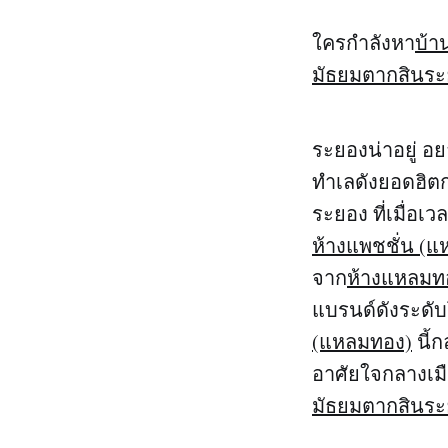
ใครกำลังหา
บ้า
มัธยมตากสินร
ระยองน่าอยู่ 
ทำเลดังยอดฮิตก
ระยอง ที่เมื่อเว
ห้างแพชชั่น (
จาก
ห้างแหลมท
แบรนด์ดังระดับ
(แหลมทอง)
นี้
อาศัยใจกลางเม
มัธยมตากสินร