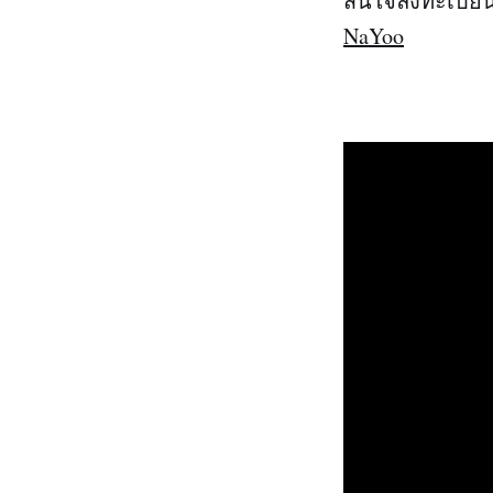
สนใจลงทะเบีย
NaYoo