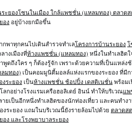
นระยอง
โซนในเมือง ใกล้แพชชั่น (แหลมทอง) ตลาดสต
ะยอง
อยู่บ้างยกมือขึ้น
อยากพาทุกคนไปเดินสำรวจทำเล
โครงการบ้านระยอง
โ
ลางเมืองที่
ห้างแพชชั่น (แหลมทอง)
หนึ่งในทำเลฮิตใ
ลาพูดถึงใคร ๆ ก็ต้องรู้จัก เพราะด้วยความที่เป็นแหล่งช้
แหลมทอง)
เป็นคอมมูนิตี้มอลล์แห่งแรกของระยอง ที่มี
องระยอง
เป็น
ห้างแพชชั่น ช้อปปิ้ง เดสติเนชั่น
พร้อมเ
โลกอย่างโรงแรมเครือฮอลิเดย์ อินน์ ทำให้บริเวณ
แพช
กลายเป็นอีกหนึ่งทำเลฮิตของนักท่องเที่ยว และคนทำงา
ืองระยอง แถมในบริเวณนี้ยังรายล้อมไปด้วย
ตลาดสตา
ะยอง และโรงพยาบาลระยอง