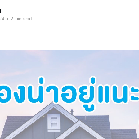
1
24
•
2 min read