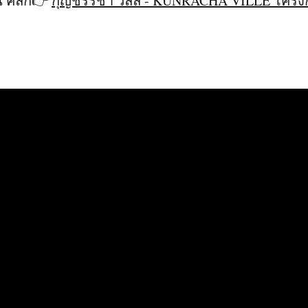
น คลิก👉
กุญชร์รชา วิลล์ - KUNRACHA VILLE โครง