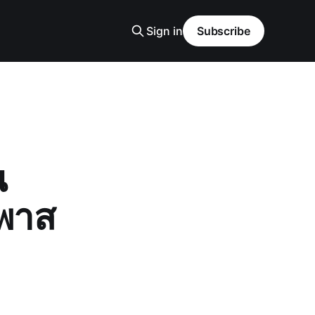
Sign in
Subscribe
น
พาส