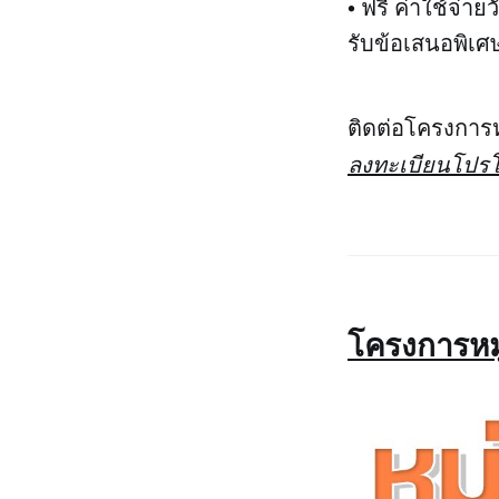
• ฟรี ค่าใช้จ่า
รับข้อเสนอพิเศ
ติดต่อโครงการ
ลงทะเบียนโปรโม
โครงการหม