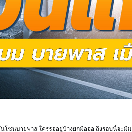
่นโซนบายพาส ใครรออยู่บ้างยกมือออ ถึงรอบนี้จะมีม