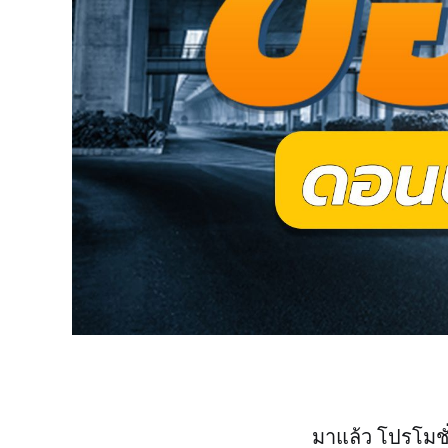
มาแล้ว โปรโมชั