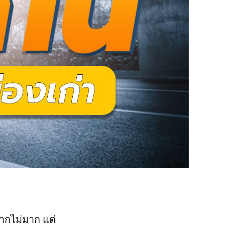
ากไม่มาก แต่