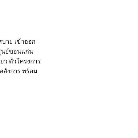
 สบาย เข้าออก
ศูนย์ขอนแก่น
ดียว ตัวโครงการ
อลังการ พร้อม