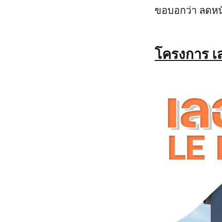
ขอบอกว่า ลดหนัก
โครงการ เ