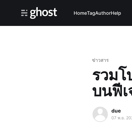
Home
Tag
Author
Help
ข่าวสาร
รวมโป
บนฟีเ
due
07 พ.ย. 20