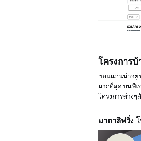
โครงการบ้า
ขอนแก่นน่าอยู่
มากที่สุด บนฟี
โครงการต่างๆดัง
มาตาลิฟวิ่ง โ