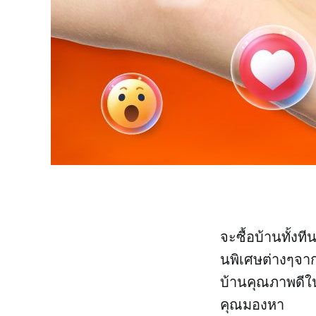
จะซื้อบ้านทั้ง
นพิเศษต่างๆจา
บ้านคุณภาพดีใน
คุณมองหา