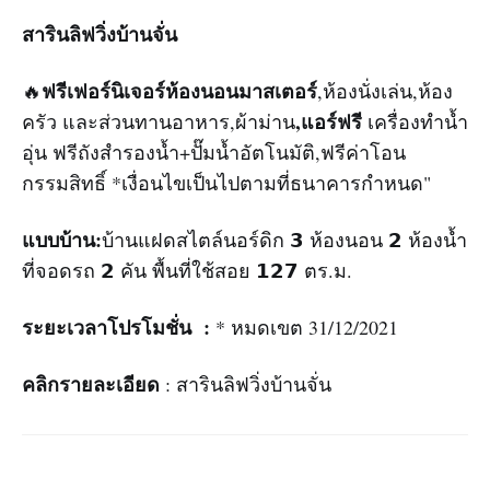
สารินลิฟวิ่งบ้านจั่น
ฟรีเฟอร์นิเจอร์ห้องนอนมาสเตอร์
🔥
,ห้องนั่งเล่น,ห้อง
,แอร์ฟรี
ครัว และส่วนทานอาหาร,ผ้าม่าน
เครื่องทำน้ำ
อุ่น ฟรีถังสำรองน้ำ+ปั๊มน้ำอัตโนมัติ,ฟรีค่าโอน
กรรมสิทธิ์ *เงื่อนไขเป็นไปตามที่ธนาคารกำหนด"
แบบบ้าน:
บ้านแฝดสไตล์นอร์ดิก 𝟯 ห้องนอน 𝟮 ห้องน้ำ
ที่จอดรถ 𝟮 คัน พื้นที่ใช้สอย 𝟭𝟮𝟳 ตร.ม.
ระยะเวลาโปรโมชั่น :
* หมดเขต 31/12/2021
คลิกรายละเอียด
: สารินลิฟวิ่งบ้านจั่น