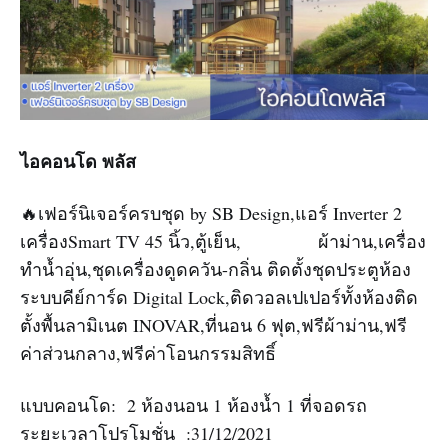
ไอคอนโด พลัส
🔥เฟอร์นิเจอร์ครบชุด by SB Design,แอร์ Inverter 2
เครื่องSmart TV 45 นิ้ว,ตู้เย็น, ผ้าม่าน,เครื่อง
ทำน้ำอุ่น,ชุดเครื่องดูดควัน-กลิ่น ติดตั้งชุดประตูห้อง
ระบบคีย์การ์ด Digital Lock,ติดวอลเปเปอร์ทั้งห้องติด
ตั้งพื้นลามิเนต INOVAR,ที่นอน 6 ฟุต,ฟรีผ้าม่าน,ฟรี
ค่าส่วนกลาง,ฟรีค่าโอนกรรมสิทธิ์
แบบคอนโด: 2 ห้องนอน 1 ห้องน้ำ 1 ที่จอดรถ
ระยะเวลาโปรโมชั่น :31/12/2021