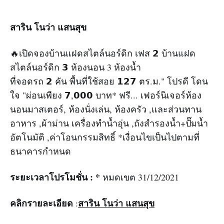
สาริน โนว่า แสนสุข
🔥เปิดจองบ้านแฝดสไตล์นอร์ดิก เฟส 𝟮 บ้านแฝด
สไตล์นอร์ดิก 𝟯 ห้องนอน 3 ห้องน้ำ
ที่จอดรถ 𝟮 คัน พื้นที่ใช้สอย 𝟭𝟮𝟳 ตร.ม." โปรดี โดน
ใจ "ผ่อนเพียง 𝟳,𝟬𝟬𝟬 บาท* ฟรี... เฟอร์นิเจอร์ห้อง
นอนมาสเตอร์, ห้องนั่งเล่น, ห้องครัว ,และส่วนทาน
อาหาร ,ผ้าม่าน เครื่องทำน้ำอุ่น ,ถังสำรองน้ำ+ปั๊มน้ำ
อัตโนมัติ ,ค่าโอนกรรมสิทธิ์ *เงื่อนไขเป็นไปตามที่
ธนาคารกำหนด
ระยะเวลาโปรโมชั่น : *
หมดเขต 31/12/2021
คลิกรายละเอียด
สาริน โนว่า แสนสุข
: