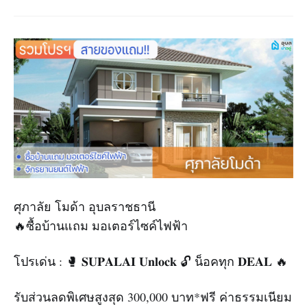
ศุภาลัย โมด้า อุบลราชธานี
🔥ซื้อบ้านแถม มอเตอร์ไซค์ไฟฟ้า
โปรเด่น : 🥊 𝐒𝐔𝐏𝐀𝐋𝐀𝐈 𝐔𝐧𝐥𝐨𝐜𝐤 🔓 น็อคทุก 𝐃𝐄𝐀𝐋 🔥
รับส่วนลดพิเศษสูงสุด 300,000 บาท*ฟรี ค่าธรรมเนียม