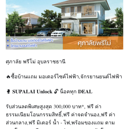
ศุภาลัย พรีโม่ อุบลราชธานี
🔥ซื้อบ้านแถม มอเตอร์ไซค์ไฟฟ้า,จักรยานยนต์ไฟฟ้า
🥊 𝐒𝐔𝐏𝐀𝐋𝐀𝐈 𝐔𝐧𝐥𝐨𝐜𝐤 🔓 น็อคทุก 𝐃𝐄𝐀𝐋
รับส่วนลดพิเศษสูงสุด 300,000 บาท*, ฟรี ค่า
ธรรมเนียมโอนกรรมสิทธิ์,ฟรี ค่าจดจำนอง,ฟรี ค่า
ส่วนกลาง,ฟรี มิเตอร์ น้ำ - ไฟ,พร้อมของแถม ตาม