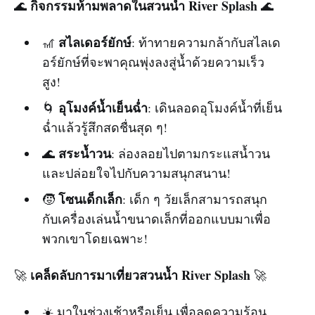
กิจกรรมห้ามพลาดในสวนน้ำ River Splash
🌊
🌊
สไลเดอร์ยักษ์
🎢
: ท้าทายความกล้ากับสไลเด
อร์ยักษ์ที่จะพาคุณพุ่งลงสู่น้ำด้วยความเร็ว
สูง!
อุโมงค์น้ำเย็นฉ่ำ
🌀
: เดินลอดอุโมงค์น้ำที่เย็น
ฉ่ำแล้วรู้สึกสดชื่นสุด ๆ!
สระน้ำวน
🌊
: ล่องลอยไปตามกระแสน้ำวน
และปล่อยใจไปกับความสนุกสนาน!
โซนเด็กเล็ก
🧒
: เด็ก ๆ วัยเล็กสามารถสนุก
กับเครื่องเล่นน้ำขนาดเล็กที่ออกแบบมาเพื่อ
พวกเขาโดยเฉพาะ!
เคล็ดลับการมาเที่ยวสวนน้ำ River Splash
🚀
🚀
☀️ มาในช่วงเช้าหรือเย็น เพื่อลดความร้อน