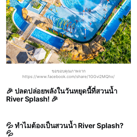
ขอขอบคุณภาพจาก
https://www.facebook.com/share/1GGvi2MQhx/
🎉 ปลดปล่อยพลังในวันหยุดนี้ที่สวนน้ำ
River Splash! 🎉
💦 ทำไมต้องเป็นสวนน้ำ River Splash?
💦