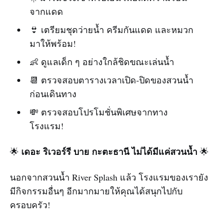
จากแดด
👙 เตรียมชุดว่ายน้ำ ครีมกันแดด และหมวก
มาให้พร้อม!
👶 ดูแลเด็ก ๆ อย่างใกล้ชิดขณะเล่นน้ำ
📆 ตรวจสอบตารางเวลาเปิด-ปิดของสวนน้ำ
ก่อนเดินทาง
💸 ตรวจสอบโปรโมชั่นพิเศษจากทาง
โรงแรม!
เดอะ ริเวอร์รี บาย กะตะธานี ไม่ได้มีแค่สวนน้ำ
🌟
🌟
นอกจากสวนน้ำ River Splash แล้ว โรงแรมของเรายัง
มีกิจกรรมอื่นๆ อีกมากมายให้คุณได้สนุกไปกับ
ครอบครัว!