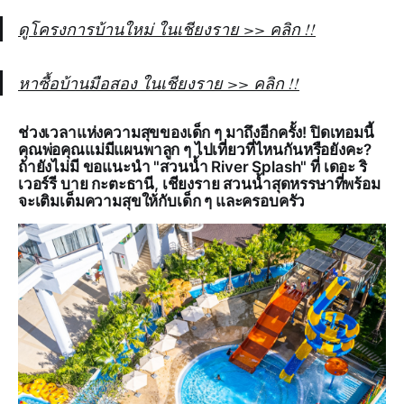
ดูโครงการบ้านใหม่ ในเชียงราย >> คลิก !!
หาซื้อบ้านมือสอง ในเชียงราย >> คลิก !!
ช่วงเวลาแห่งความสุขของเด็ก ๆ มาถึงอีกครั้ง! ปิดเทอมนี้
คุณพ่อคุณแม่มีแผนพาลูก ๆ ไปเที่ยวที่ไหนกันหรือยังคะ?
ถ้ายังไม่มี ขอแนะนำ "สวนน้ำ River Splash" ที่ เดอะ ริ
เวอร์รี บาย กะตะธานี, เชียงราย สวนน้ำสุดหรรษาที่พร้อม
จะเติมเต็มความสุขให้กับเด็ก ๆ และครอบครัว