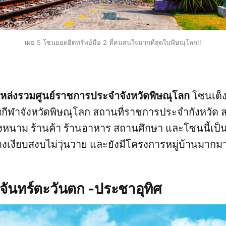
เผย 5 โซนยอดฮิตทรัพย์มือ 2 ที่คนสนใจมากที่สุดในพิษณุโลก!!
หล่งรวมศูนย์ราชการประจำจังหวัดพิษณุโลก
โซนเต็
กีฬาจังหวัดพิษณุโลก สถานที่ราชการประจำกังหวัด 
หนาม ร้านค้า ร้านอาหาร สถานศึกษา และโซนนี้เป็น
้างเงียบสงบไม่วุ่นวาย และยังมีโครงการหมู่บ้านมากม
ดจันทร์ตะวันตก -ประชาอุทิศ