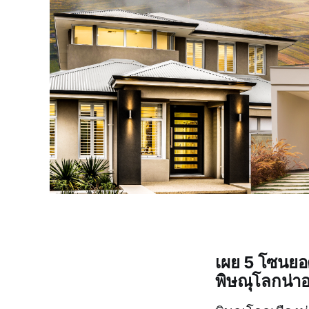
เผย 5 โซนยอด
พิษณุโลกน่าอ