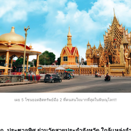
เผย 5 โซนยอดฮิตทรัพย์มือ 2 ที่คนสนใจมากที่สุดในพิษณุโลก!!
ตก -ประชาอุทิศ
ย่านวัดสวยประจำจังหวัด ใกล้แหล่ง