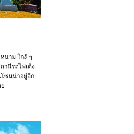
งหนาม ใกล้ ๆ
สถานีรถไฟเต็ง
โซนน่าอยู่อีก
าย