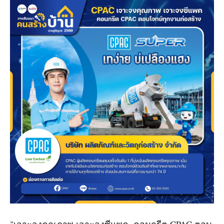
"เจาะจงคุณภาพ เจาะจงซีแพค, คอนกรีต CPAC ตอบ