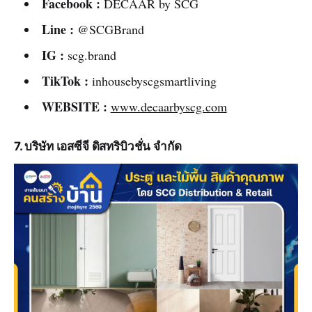
Facebook :
DECAAR by SCG
Line :
@SCGBrand
IG :
scg.brand
TikTok :
inhousebyscgsmartliving
WEBSITE :
www.decaarbyscg.com
7. บริษัท เอสซีจี ดิสทริบิวชั่น จำกัด