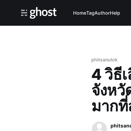
Home
Tag
Author
Help
phitsanulok
4 วิธ
จังหว
มากที่
phitsan