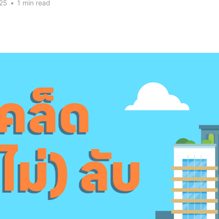
025
•
1 min read