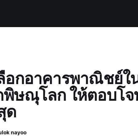
ีเลือกอาคารพาณิชย์ใ
ัดพิษณุโลก ให้ตอบโจ
สุด
ulok nayoo