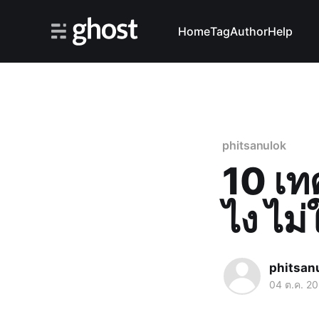
Home
Tag
Author
Help
phitsanulok
10 เท
ไง ไม่
phitsan
04 ต.ค. 2