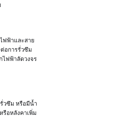
ย
รณ์ไฟฟ้าและสาย
ต่อการรั่วซึม
ากไฟฟ้าลัดวงจร
่วซึม หรือมีน้ำ
รือหลังคาเพิ่ม