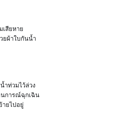
ามเสียหาย
้วยผ้าใบกันน้ำ
น้ำท่วมไว้ล่วง
ถานการณ์ฉุกเฉิน
ย้ายไปอยู่