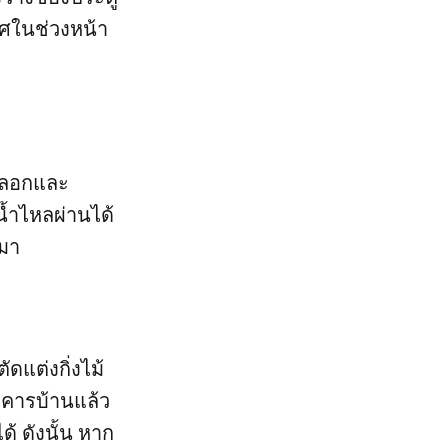
าศในช่วงหน้า
ุดลอกและ
้ำไหลผ่านได้
มมา
ดแต่งกิ่งไม้
อาคารบ้านแล้ว
้ ดังนั้น หาก