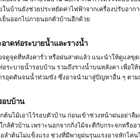
ยในบ้านยังช่วยประหยัดค่าไฟฟ้าจากเครื่องปรับอาก
มเย็นออกไปภายนอกตัวบ้านอีกด้วย
อาดท่อระบายน้ำและรางน้ำ
ดูจุดที่หลังคารั่ว หรือฝนสาดแล้ว แนะนำให้ดูแลข
ระบายน้ำรอบบ้าน รวมถึงรางน้ำบนหลังคา เพื่อให้น
ารอุดตันจนน้ำท่วมขัง ซึ่งอาจนำมาสู่ปัญหาอื่น ๆ ตา
้รอบบ้าน
ูกต้นไม้เอาไว้รอบตัวบ้าน ก่อนเข้าช่วงหน้าฝนอย่าลืมตั
ามาใกล้ตัวบ้าน เพราะนอกจากกิ่งไม้จะตีกับกระจกหรือ
อลำต้นไม่แข็งแรง ช่วงที่มีพายุฝนรุนแรงอาจหักโค่นได