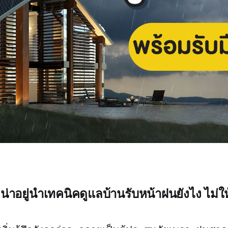
่าอยู่นำเทคนิคดูแลบ้านรับหน้าฝนยังไง ไม่ให