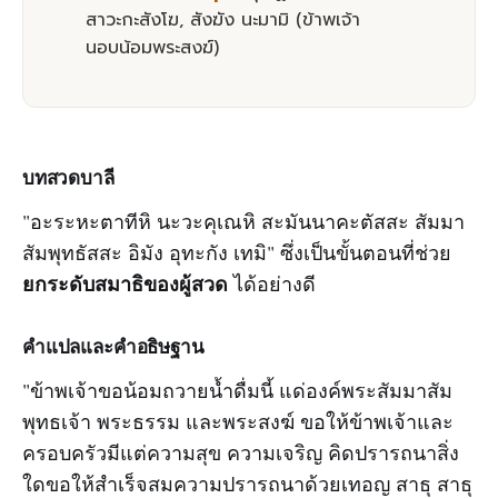
สาวะกะสังโฆ, สังฆัง นะมามิ (ข้าพเจ้า
นอบน้อมพระสงฆ์)
บทสวดบาลี
"อะระหะตาทีหิ นะวะคุเณหิ สะมันนาคะตัสสะ สัมมา
สัมพุทธัสสะ อิมัง อุทะกัง เทมิ" ซึ่งเป็นขั้นตอนที่ช่วย
ยกระดับสมาธิของผู้สวด
ได้อย่างดี
คำแปลและคำอธิษฐาน
"ข้าพเจ้าขอน้อมถวายน้ำดื่มนี้ แด่องค์พระสัมมาสัม
พุทธเจ้า พระธรรม และพระสงฆ์ ขอให้ข้าพเจ้าและ
ครอบครัวมีแต่ความสุข ความเจริญ คิดปรารถนาสิ่ง
ใดขอให้สำเร็จสมความปรารถนาด้วยเทอญ สาธุ สาธุ