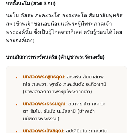
บทตั้งนะโม (สวด 3 จบ)
นะโม ตัสสะ ภะคะวะโต อะระหะโต สัมมาสัมพุทธัส
สะ (ข้าพเจ้าขอนอบน้อมแด่พระผู้มีพระภาคเจ้า
พระองค์นั้น ซึ่งเป็นผู้ไกลจากกิเลส ตรัสรู้ชอบได้โดย
พระองค์เอง)
บทนมัสการพระรัตนตรัย (คำบูชาพระรัตนตรัย)
บทสวดพระพุทธคุณ:
อะระหัง สัมมาสัมพุ
ทโธ ภะคะวา, พุทธัง ภะคะวันตัง อะภิวาเทมิ
(ข้าพเจ้าอภิวาทพระผู้มีพระภาคเจ้า)
บทสวดพระธรรมคุณ:
สวากขาโต ภะคะวะ
ตา ธัมโม, ธัมมัง นะมัสสามิ (ข้าพเจ้า
นมัสการพระธรรม)
บทสวดพระสังฆคุณ:
สุปะฏิปันโน ภะคะวะโต