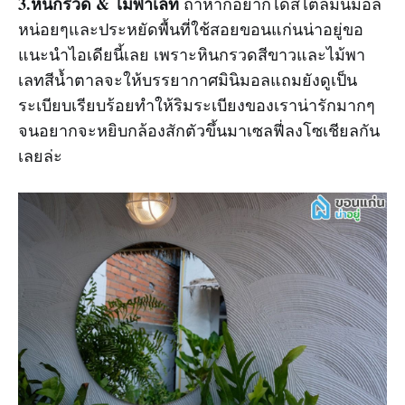
3.หินกรวด & ไม้พาเลท
ถ้าหากอยากได้สไตล์มินิมอล
หน่อยๆและประหยัดพื้นที่ใช้สอยขอนแก่นน่าอยู่ขอ
แนะนำไอเดียนี้เลย เพราะหินกรวดสีขาวและไม้พา
เลทสีน้ำตาลจะให้บรรยากาศมินิมอลแถมยังดูเป็น
ระเบียบเรียบร้อยทำให้ริมระเบียงของเราน่ารักมากๆ
จนอยากจะหยิบกล้องสักตัวขึ้นมาเซลฟี่ลงโซเชียลกัน
เลยล่ะ