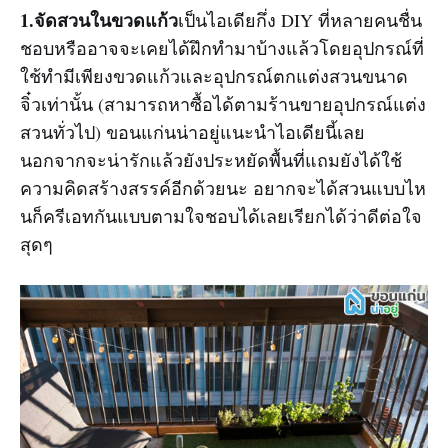
1.จัดสวนในขวดแก้ว
เป็นไอเดียกึ่ง DIY ที่หลายคนชื่น
ชอบหรืออาจจะเคยได้ฝึกทำมาบ้างแล้วโดยอุปกรณ์ที่
ใช้ทำมีเพียงขวดแก้วและอุปกรณ์ตกแต่งสวนขนาด
จิ๋วเท่านั้น (สามารถหาซื้อได้ตามร้านขายอุปกรณ์แต่ง
สวนทั่วไป) ขอนแก่นน่าอยู่แนะนำไอเดียนี้เลย
นอกจากจะน่ารักแล้วยังประหยัดพื้นที่แถมยังได้ใช้
ความคิดสร้างสรรค์อีกด้วยนะ อยากจะได้สวนแบบไห
นก็ครีเอทกันแบบตามใจชอบได้เลยเรียกได้ว่าดีต่อใจ
สุดๆ