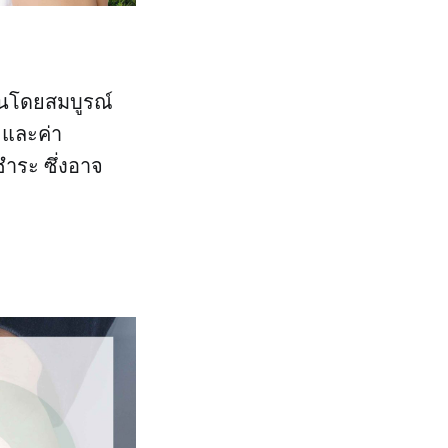
่ดินโดยสมบูรณ์
้ และค่า
ชำระ ซึ่งอาจ