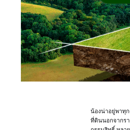
น้องน่าอยู่พาท
ที่ดินนอกจากราค
กรรมสิทธิ์ หลา