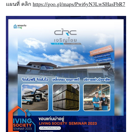
แผนที่ คลิก
https://goo.gl/maps/Pwi6yN3LwSHasFbR7