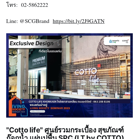
โทร: 02-5862222
Line: @SCGBrand
https://bit.ly/2J9GATN
"Cotto life" ศูนย์รวมกระเบื้อง สุขภัณฑ์
ก๊อกน้ำ แผ่นปูพื้น SPC (LT by COTTO)