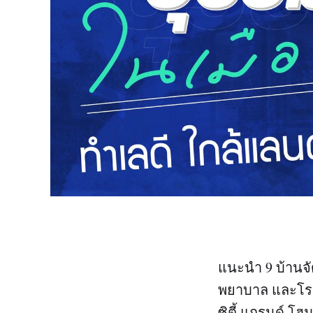
แนะนำ 9 บ้านจัด
พยาบาล และโรงเ
ซิตี้ แกรนด์ โฮม