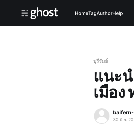
Home
Tag
Author
Help
บุรีรัมย์
แนะนำ 
เมือง 
baifern
30 มิ.ย. 2