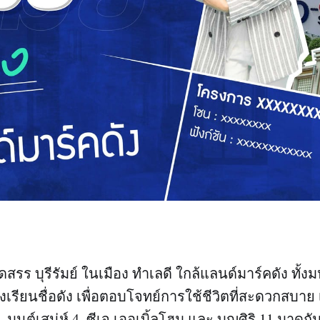
สรร บุรีรัมย์ ในเมือง ทำเลดี ใกล้แลนด์มาร์คดัง ทั้ง
รียนชื่อดัง เพื่อตอบโจทย์การใช้ชีวิตที่สะดวกสบาย
, มนต์เสน่ห์ 4, ซีเจ เออเบิ้ลโฮม และ บุญศิริ 11 มาดูกันว