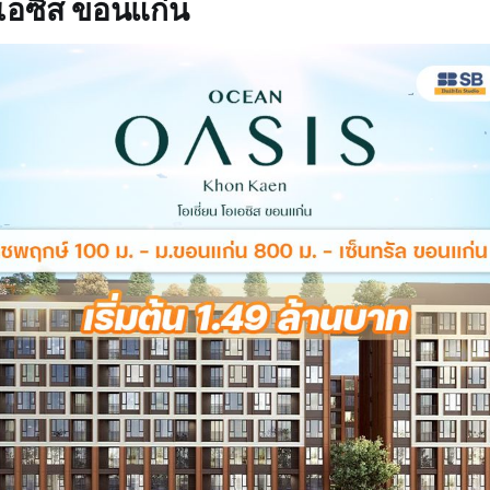
อเอซิส ขอนแก่น