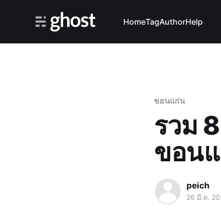
Home
Tag
Author
Help
ขอนแก่น
รวม 
ขอนแก
peich
26 มี.ค. 2