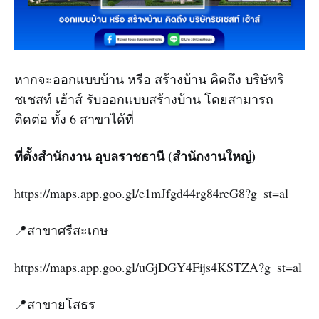
หากจะออกแบบบ้าน หรือ สร้างบ้าน คิดถึง บริษัทริ
ชเชสท์ เฮ้าส์ รับออกแบบสร้างบ้าน โดยสามารถ
ติดต่อ ทั้ง 6 สาขาได้ที่
ที่ตั้งสำนักงาน อุบลราชธานี (สำนักงานใหญ่)
https://maps.app.goo.gl/e1mJfgd44rg84reG8?g_st=al
📍สาขาศรีสะเกษ
https://maps.app.goo.gl/uGjDGY4Fijs4KSTZA?g_st=al
📍สาขายโสธร