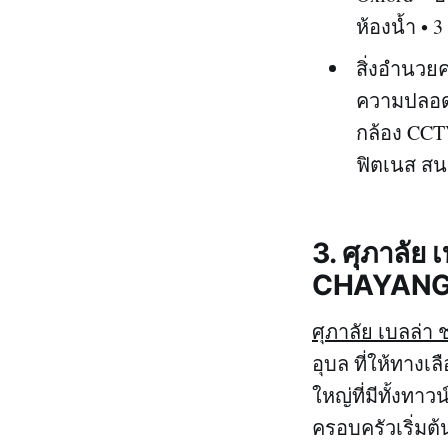
ห้องน้ำ • 
สิ่งอำนวย
ความปลอดภ
กล้อง CCT
ฟิตเนส สน
3. ศุภาลัย
CHAYANG
ศุภาลัย เบลล่า
อุบล ที่ให้ทาง
ใหญ่ที่มีทั้งทา
ครอบครัวเริ่ม