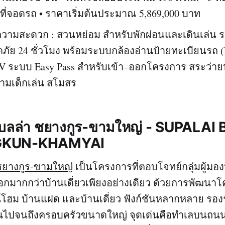
3 ที่จอดรถ • ราคาเริ่มต้นประมาณ 5,869,000 บาท
ความสะดวก : สวนหย่อม สำหรับพักผ่อนและเดินเล่น 
ัย 24 ชั่วโมง พร้อมระบบกล้องอ่านป้ายทะเบียนรถ 
V ระบบ Easy Pass สำหรับเข้า–ออกโครงการ สระว่ายน
ามเด็กเล่น สโมสร
 เบลล่า ชยางกูร-ขามใหญ่ - SUPALAI
KUN-KHAMYAI
 ชยางกูร-ขามใหญ่
เป็นโครงการที่ตอบโจทย์กลุ่มผู้มอง
เลือกมากกว่าบ้านเดี่ยวเพียงอย่างเดียว ด้วยการพัฒ
วน์โฮม บ้านแฝด และบ้านเดี่ยว ฟังก์ชันหลากหลาย รองรั
ต้นไปจนถึงครอบครัวขนาดใหญ่ จุดเด่นคือทำเลบนถนน