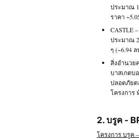
ประมาณ 180
ราคา ~5.0
CASTLE – บ้
ประมาณ 250
ๆ (~6.94 ล
สิ่งอำนวย
บาสเกตบอล
ปลอดภัยตล
โครงการ ห
2. บรูค -
โครงการ บรูค