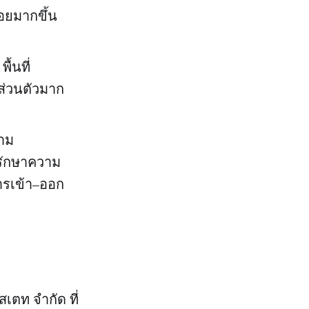
สอยมากขึ้น
ื้นที่
่ส่วนตัวมาก
นาม
บรักษาความ
ารเข้า–ออก
เตท จำกัด ที่