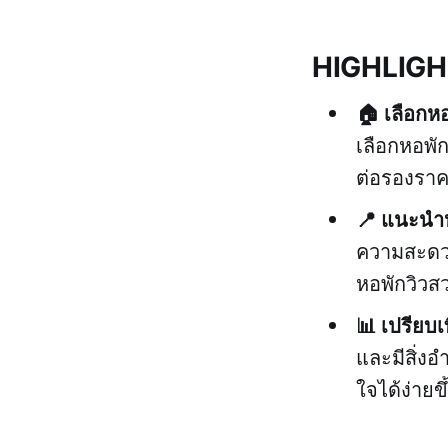
HIGHLIG
🏠 เลือกหอ
เลือกหอพั
ต่อรองราค
📍 แนะนำหอ
ความสะดวก
หอพักวิวสว
📊 เปรียบ
และมีสิ่ง
ใจได้ง่ายขึ