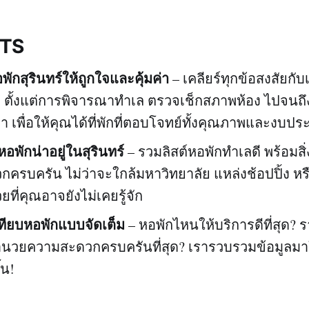
HTS
พักสุรินทร์ให้ถูกใจและคุ้มค่า
– เคลียร์ทุกข้อสงสัยกั
ก ตั้งแต่การพิจารณาทำเล ตรวจเช็กสภาพห้อง ไปจนถ
า เพื่อให้คุณได้ที่พักที่ตอบโจทย์ทั้งคุณภาพและงบป
พักน่าอยู่ในสุรินทร์
– รวมลิสต์หอพักทำเลดี พร้อมส
ครบครัน ไม่ว่าจะใกล้มหาวิทยาลัย แหล่งช้อปปิ้ง หรื
ยที่คุณอาจยังไม่เคยรู้จัก
เทียบหอพักแบบจัดเต็ม
– หอพักไหนให้บริการดีที่สุด? รา
อำนวยความสะดวกครบครันที่สุด? เรารวบรวมข้อมูลมาใ
้น!