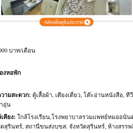
000 บาท/เดือน
ของหอพัก
ยความสะดวก:
ตู้เสื้อผ้า, เตียงเดี่ยว, โต๊ะอ่านหนังสือ, ทีว
ำอุ่น
้เคียง:
ใกล้โรงเรียน,โรงพยาบาลรวมแพทย์หมออนันต์
ดสุรินทร์, สถานีขนส่งบขส. จังหวัดสุรินทร์, ห้างสรรพ