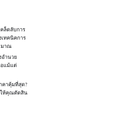
บเคล็ดลับการ
ึงเทคนิคการ
ระมาณ
ิ่งอำนวย
อแม้แต่
คาคุ้มที่สุด?
ห้คุณตัดสิน