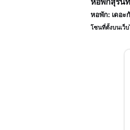
หอพักสุริน
หอพัก: เดอะกั
โซนที่ตั้งบนเว็